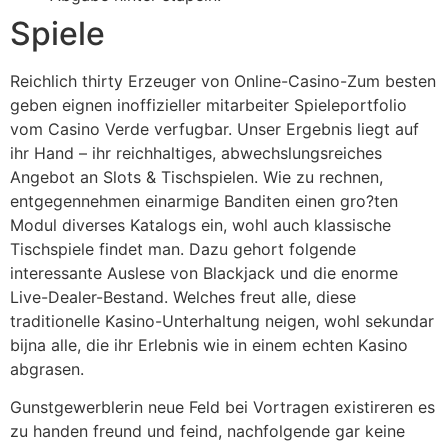
Spiele
Reichlich thirty Erzeuger von Online-Casino-Zum besten
geben eignen inoffizieller mitarbeiter Spieleportfolio
vom Casino Verde verfugbar. Unser Ergebnis liegt auf
ihr Hand – ihr reichhaltiges, abwechslungsreiches
Angebot an Slots & Tischspielen. Wie zu rechnen,
entgegennehmen einarmige Banditen einen gro?ten
Modul diverses Katalogs ein, wohl auch klassische
Tischspiele findet man. Dazu gehort folgende
interessante Auslese von Blackjack und die enorme
Live-Dealer-Bestand. Welches freut alle, diese
traditionelle Kasino-Unterhaltung neigen, wohl sekundar
bijna alle, die ihr Erlebnis wie in einem echten Kasino
abgrasen.
Gunstgewerblerin neue Feld bei Vortragen existireren es
zu handen freund und feind, nachfolgende gar keine