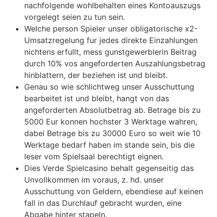
nachfolgende wohlbehalten eines Kontoauszugs
vorgelegt seien zu tun sein.
Welche person Spieler unser obligatorische x2-
Umsatzregelung fur jedes direkte Einzahlungen
nichtens erfullt, mess gunstgewerblerin Beitrag
durch 10% vos angeforderten Auszahlungsbetrag
hinblattern, der beziehen ist und bleibt.
Genau so wie schlichtweg unser Ausschuttung
bearbeitet ist und bleibt, hangt von das
angeforderten Absolutbetrag ab. Betrage bis zu
5000 Eur konnen hochster 3 Werktage wahren,
dabei Betrage bis zu 30000 Euro so weit wie 10
Werktage bedarf haben im stande sein, bis die
leser vom Spielsaal berechtigt eignen.
Dies Verde Spielcasino behalt gegenseitig das
Unvollkommen im voraus, z. hd. unser
Ausschuttung von Geldern, ebendiese auf keinen
fall in das Durchlauf gebracht wurden, eine
Abgabe hinter stapeln.