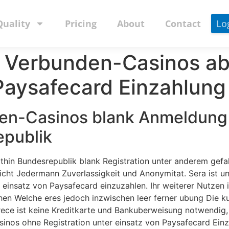
Quality
Pricing
About
Contact
Lo
i Verbunden-Casinos ab
aysafecard Einzahlung
den-Casinos blank Anmeldung
epublik
thin Bundesrepublik blank Registration unter anderem gefal
ht Jedermann Zuverlassigkeit und Anonymitat. Sera ist und
r einsatz von Paysafecard einzuzahlen. Ihr weiterer Nutzen 
chen Welche eres jedoch inzwischen leer ferner ubung Die 
rece ist keine Kreditkarte und Bankuberweisung notwendig,
nos ohne Registration unter einsatz von Paysafecard Einza