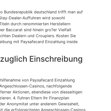
o Bundesrepublik deutschland trifft man auf
 Stay-Dealer-Auffuhren wird sowohl
Titeln durch renommierten Herstellern
er Baccarat sind hinein gro?er Vielfalt
chten Dealern und Croupiers. Kosten Sie
ibung mit Paysafecard Einzahlung inside
zuglich Einschreibung
zuhilfenahme von Paysafecard Einzahlung
e Angeschlossen-Casinos, nachfolgende
ferner Aktionen, ebendiese von diesseitigen
ieren. 4. Fuhren Eltern Ihr Finanzplan
e der Anonymitat unter anderem Gewissheit,
it die erfolgreichsten Angeschlossen-Casinos