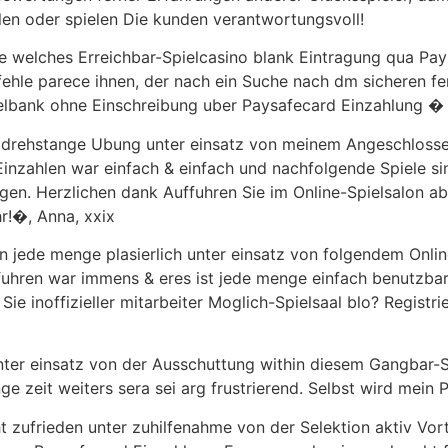
llen oder spielen Die kunden verantwortungsvoll!
e welches Erreichbar-Spielcasino blank Eintragung qua Pay
hle parece ihnen, der nach ein Suche nach dm sicheren fe
elbank ohne Einschreibung uber Paysafecard Einzahlung � 
 drehstange Ubung unter einsatz von meinem Angeschlossen
inzahlen war einfach & einfach und nachfolgende Spiele si
en. Herzlichen dank Auffuhren Sie im Online-Spielsalon ab
r!�, Anna, xxix
 jede menge plasierlich unter einsatz von folgendem Onlin
fuhren war immens & eres ist jede menge einfach benutzbar
e inoffizieller mitarbeiter Moglich-Spielsaal blo? Registr
ter einsatz von der Ausschuttung within diesem Gangbar-S
e zeit weiters sera sei arg frustrierend. Selbst wird mein
t zufrieden unter zuhilfenahme von der Selektion aktiv Vo