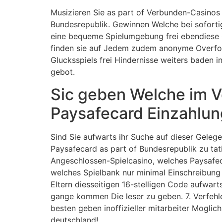
Musizieren Sie as part of Verbunden-Casinos 
Bundesrepublik. Gewinnen Welche bei soforti
eine bequeme Spielumgebung frei ebendiese 
finden sie auf Jedem zudem anonyme Overfori
Glucksspiels frei Hindernisse weiters baden 
gebot.
Sic geben Welche im V
Paysafecard Einzahlun
Sind Sie aufwarts ihr Suche auf dieser Gele
Paysafecard as part of Bundesrepublik zu tati
Angeschlossen-Spielcasino, welches Paysafeca
welches Spielbank nur minimal Einschreibung 
Eltern diesseitigen 16-stelligen Code aufwart
gange kommen Die leser zu geben. 7. Verfehl
besten geben inoffizieller mitarbeiter Mogli
deutschland!