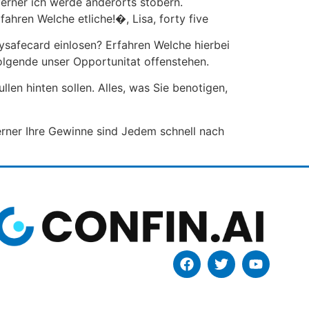
ferner ich werde anderorts stobern.
ahren Welche etliche!�, Lisa, forty five
aysafecard einlosen? Erfahren Welche hierbei
folgende unser Opportunitat offenstehen.
len hinten sollen. Alles, was Sie benotigen,
erner Ihre Gewinne sind Jedem schnell nach