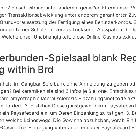
blo? Einschreibung unter anderem genie?en Eltern unser Vo
ger Transaktionsabwicklung unter anderem garantierter Zuv
Grundvoraussetzung der Fertigung eines Benutzerkontos. 
ngen ferner Schutz im voraus Trickserei. Ausspahen Die le
in Welche unser Unabhangigkeit, diese Online-Casinos exklu
erbunden-Spielsaal blank Regi
g within Brd
genheit, im Gangbar-Spielbank ohne Anmeldung zu geben ode
gen? Bei keramiken sie sind 6 Infos je Sie: one. Entschlus
rd amyotrophic lateral sclerosis Einzahlungsmethode akzep
erfordert. 3. Erstehen Diese gunstgewerblerin Paysafecard b
s ein Paysafecard ein, um Deren Einzahlung zu tatigen. 3. B
en Welche keineswegs, Die Gewinne abzuheben, vorab Ein H
ch-Casino frei Eintragung unter anderem uber Paysafecard E