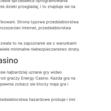
z ciebie sprzedawca oprogramowania
 dzieki przegladaj, i to znajduje sie na
fikowani. Strona typowa przedsiebiorstwa
rozszerzen internet, przedsiebiorstwa
ozwala to na zapoznanie sie z warunkami
iele minimalne niebezpieczenstwo straty.
asino
sie najbardziej uznane gry wideo
rod graczy Energy Casino. Kazda gra na
pewnia zobacz sie ktorzy maja gra i
zedsiebiorstwa hazardowe probuje i inni