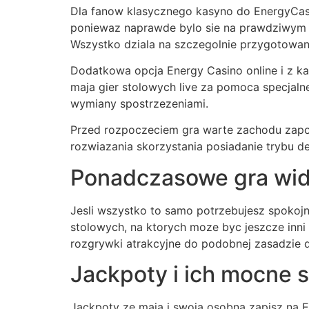
Dla fanow klasycznego kasyno do EnergyCasin
poniewaz naprawde bylo sie na prawdziwym kas
Wszystko dziala na szczegolnie przygotowany
Dodatkowa opcja Energy Casino online i z ka
maja gier stolowych live za pomoca specjaln
wymiany spostrzezeniami.
Przed rozpoczeciem gra warte zachodu zapoz
rozwiazania skorzystania posiadanie trybu d
Ponadczasowe gra wid
Jesli wszystko to samo potrzebujesz spokojn
stolowych, na ktorych moze byc jeszcze inni 
rozgrywki atrakcyjne do podobnej zasadzie d
Jackpoty i ich mocne 
Jackpoty ze maja i swoja osobna zapisz na