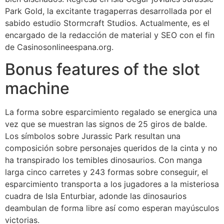
Park Gold, la excitante tragaperras desarrollada por el
sabido estudio Stormcraft Studios. Actualmente, es el
encargado de la redacción de material y SEO con el fin
de Casinosonlineespana.org.
Bonus features of the slot
machine
La forma sobre esparcimiento regalado se energica una
vez que se muestran las signos de 25 giros de balde.
Los símbolos sobre Jurassic Park resultan una
composición sobre personajes queridos de la cinta y no
ha transpirado los temibles dinosaurios. Con manga
larga cinco carretes y 243 formas sobre conseguir, el
esparcimiento transporta a los jugadores a la misteriosa
cuadra de Isla Enturbiar, adonde las dinosaurios
deambulan de forma libre así­ como esperan mayúsculos
victorias.