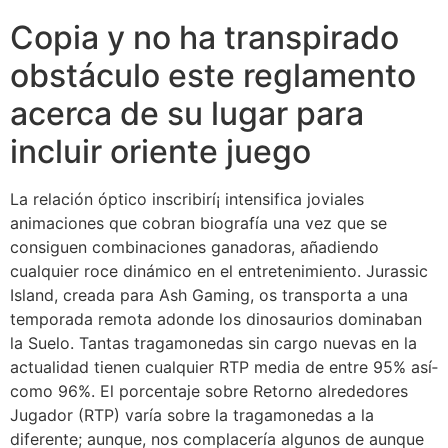
Copia y no ha transpirado
obstáculo este reglamento
acerca de su lugar para
incluir oriente juego
La relación óptico inscribirí¡ intensifica joviales
animaciones que cobran biografía una vez que se
consiguen combinaciones ganadoras, añadiendo
cualquier roce dinámico en el entretenimiento. Jurassic
Island, creada para Ash Gaming, os transporta a una
temporada remota adonde los dinosaurios dominaban
la Suelo. Tantas tragamonedas sin cargo nuevas en la
actualidad tienen cualquier RTP media de entre 95% así­
como 96%. El porcentaje sobre Retorno alrededores
Jugador (RTP) varía sobre la tragamonedas a la
diferente; aunque, nos complacerí­a algunos de aunque