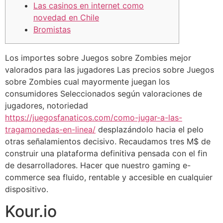
Las casinos en internet como
novedad en Chile
Bromistas
Los importes sobre Juegos sobre Zombies mejor
valorados para las jugadores Las precios sobre Juegos
sobre Zombies cual mayormente juegan los
consumidores Seleccionados según valoraciones de
jugadores, notoriedad
https://juegosfanaticos.com/como-jugar-a-las-
tragamonedas-en-linea/
desplazándolo hacia el pelo
otras señalamientos decisivo.
Recaudamos tres M$ de
construir una plataforma definitiva pensada con el fin
de desarrolladores. Hacer que nuestro gaming e-
commerce sea fluido, rentable y accesible en cualquier
dispositivo.
Kour.io