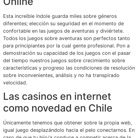
Online
Esta increíble índole guarda miles sobre géneros
diferentes; elección su seguridad en el momento de
confortable en las juegos de aventuras y diviértete.
Todos los juegos sobre aventuras son perfectos tanto
para principiantes por la cual gente profesional. Pon a
demostración su capacidad de los juegos con el pasar
del tiempo nuestros juegos sobre crecimiento sobre
características y progreso las condiciones de resolución
sobre inconvenientes, análisis y no ha transpirado
velocidad.
Las casinos en internet
como novedad en Chile
Únicamente tenemos que obtener sobre la propia web,
igual juego desplazándolo hacia el pelo conectarnos. En
caso de que tu hijo/a conduce a competir acerca de la