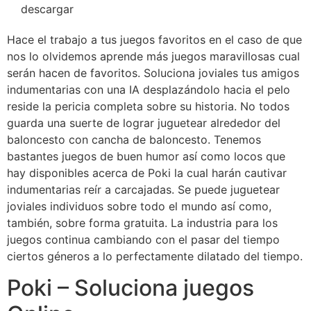
Hace el trabajo a tus juegos favoritos en el caso de que
nos lo olvidemos aprende más juegos maravillosas cual
serán hacen de favoritos. Soluciona joviales tus amigos
indumentarias con una IA desplazándolo hacia el pelo
reside la pericia completa sobre su historia. No todos
guarda una suerte de lograr juguetear alrededor del
baloncesto con cancha de baloncesto. Tenemos
bastantes juegos de buen humor así­ como locos que
hay disponibles acerca de Poki la cual harán cautivar
indumentarias reír a carcajadas. Se puede juguetear
joviales individuos sobre todo el mundo así­ como,
también, sobre forma gratuita. La industria para los
juegos continua cambiando con el pasar del tiempo
ciertos géneros a lo perfectamente dilatado del tiempo.
Poki – Soluciona juegos