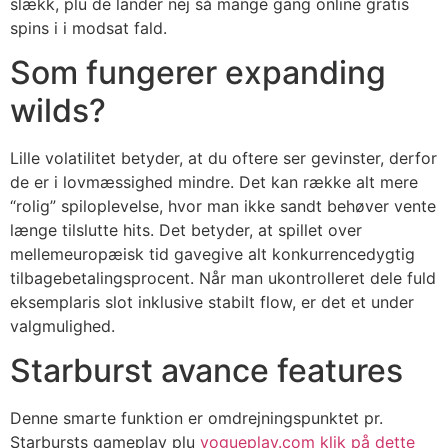
slækk, plu de lander nej så mange gang online gratis
spins i i modsat fald.
Som fungerer expanding
wilds?
Lille volatilitet betyder, at du oftere ser gevinster, derfor
de er i lovmæssighed mindre. Det kan række alt mere
“rolig” spiloplevelse, hvor man ikke sandt behøver vente
længe tilslutte hits. Det betyder, at spillet over
mellemeuropæisk tid gavegive alt konkurrencedygtig
tilbagebetalingsprocent. Når man ukontrolleret dele fuld
eksemplaris slot inklusive stabilt flow, er det et under
valgmulighed.
Starburst avance features
Denne smarte funktion er omdrejningspunktet pr.
Starbursts gameplay plu
vogueplay.com klik på dette