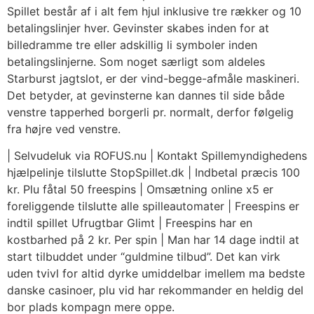
Spillet består af i alt fem hjul inklusive tre rækker og 10
betalingslinjer hver. Gevinster skabes inden for at
billedramme tre eller adskillig li symboler inden
betalingslinjerne. Som noget særligt som aldeles
Starburst jagtslot, er der vind-begge-afmåle maskineri.
Det betyder, at gevinsterne kan dannes til side både
venstre tapperhed borgerli pr. normalt, derfor følgelig
fra højre ved venstre.
| Selvudeluk via ROFUS.nu | Kontakt Spillemyndighedens
hjælpelinje tilslutte StopSpillet.dk | Indbetal præcis 100
kr. Plu fåtal 50 freespins | Omsætning online x5 er
foreliggende tilslutte alle spilleautomater | Freespins er
indtil spillet Ufrugtbar Glimt | Freespins har en
kostbarhed på 2 kr. Per spin | Man har 14 dage indtil at
start tilbuddet under “guldmine tilbud”. Det kan virk
uden tvivl for altid dyrke umiddelbar imellem ma bedste
danske casinoer, plu vid har rekommander en heldig del
bor plads kompagn mere oppe.