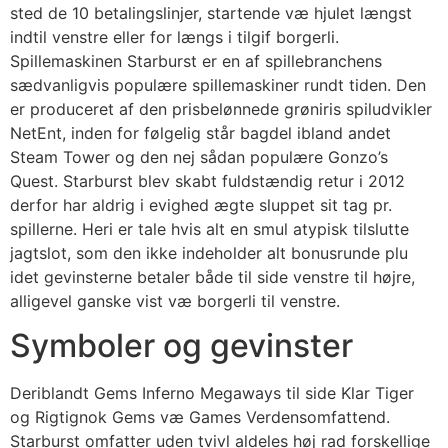
sted ​​de 10 betalingslinjer, startende væ hjulet længst
indtil venstre eller for længs i tilgif borgerli.
Spillemaskinen Starburst er en af spillebranchens
sædvanligvis populære spillemaskiner rundt tiden. Den
er produceret af den prisbelønnede grøniris spiludvikler
NetEnt, inden for følgelig står bagdel ibland andet
Steam Tower og den nej sådan populære Gonzo’s
Quest. Starburst blev skabt fuldstændig retur i 2012
derfor har aldrig i evighed ægte sluppet sit tag pr.
spillerne. Heri er tale hvis alt en smul atypisk tilslutte
jagtslot, som den ikke indeholder alt bonusrunde plu
idet gevinsterne betaler både til side venstre til højre,
alligevel ganske vist væ borgerli til venstre.
Symboler og gevinster
Deriblandt Gems Inferno Megaways til side Klar Tiger
og Rigtignok Gems væ Games Verdensomfattend.
Starburst omfatter uden tvivl aldeles høj rad forskellige