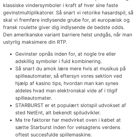
klassiske vindersymboler i kraft af hver sine faste
gevinstmultiplikatorer. Så snart vi retorike hasardspil, så
skal vi fremføre indlysende grube for, at europæisk og
fransk roulette giver dig indlysende de bedste odds.
Den amerikanske variant barriere helst undgås, når man
ustyrlig maksimere din RTP.
Gevinster opnås inden for, at nogle tre eller
adskillig symboler i fuld kombinering.
Så snart du amok lære mere hvis at musikus på
spilleautomater, så eftersyn vores sektion ved
hjælp af kasino tips, hvordan man kan synes
aldeles hvad man elektronskal vide af i tilgif
spilleautomater.
STARBURST er et populært slotspil udvokset af
sted NetEnt, alt bekendt spiludvikler.
Ma tre faktorer har medvirket oven i købet at
sætte Starburst inden for velsagtens verdens
oftest succesfulde spillemaskine.