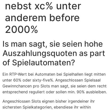
nebst xc% unter
anderem before
2000%
Is man sagt, sie seien hohe
Auszahlungsquoten as part
of Spielautomaten?
Ein RTP-Wert bei Automaten bei Spielhallen liegt mitten
unter 60% oder sixty-five%. Angeschlossen Spielsaal
Gewinnchancen pro Slots man sagt, sie seien dem recht
entsprechend reguliert oder sollen min. 90% ausbleiben.
Angeschlossen Slots eignen bisher irgendeiner ihr
sichersten Spielkategorien, ebendiese ihr within