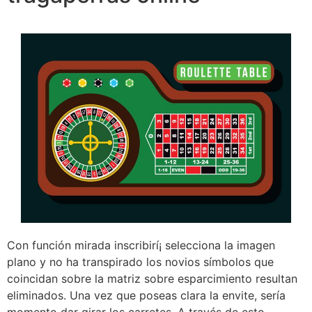
Con función mirada inscribirí¡ selecciona la imagen
plano y no ha transpirado los novios símbolos que
coincidan sobre la matriz sobre esparcimiento resultan
eliminados. Una vez que poseas clara la envite, serí­a
momento dar girar los carretes. A través de esto,