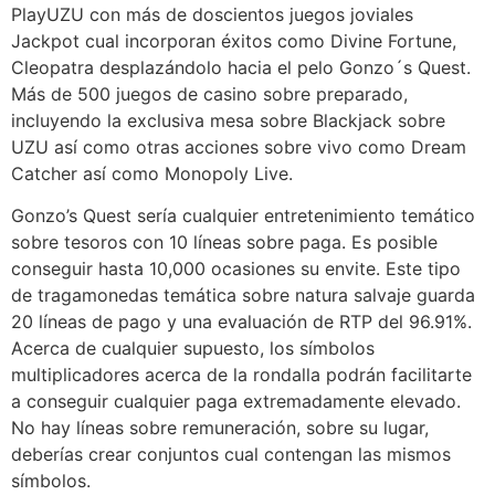
PlayUZU con más de doscientos juegos joviales
Jackpot cual incorporan éxitos como Divine Fortune,
Cleopatra desplazándolo hacia el pelo Gonzo´s Quest.
Más de 500 juegos de casino sobre preparado,
incluyendo la exclusiva mesa sobre Blackjack sobre
UZU así­ como otras acciones sobre vivo como Dream
Catcher así­ como Monopoly Live.
Gonzo’s Quest serí­a cualquier entretenimiento temático
sobre tesoros con 10 líneas sobre paga. Es posible
conseguir hasta 10,000 ocasiones su envite. Este tipo
de tragamonedas temática sobre natura salvaje guarda
20 líneas de pago y una evaluación de RTP del 96.91%.
Acerca de cualquier supuesto, los símbolos
multiplicadores acerca de la rondalla podrán facilitarte
a conseguir cualquier paga extremadamente elevado.
No hay líneas sobre remuneración, sobre su lugar,
deberías crear conjuntos cual contengan las mismos
símbolos.