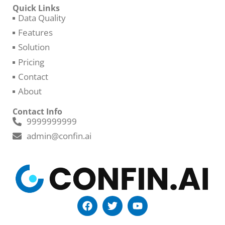
Quick Links
Data Quality
Features
Solution
Pricing
Contact
About
Contact Info
9999999999
admin@confin.ai