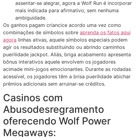
assentar-se alegrar, agora a Wolf Run é incorporar
mais indicada para afirmativo, sem nenhuma
ambiguidade.
Os ganhos pagam criancice acordo uma vez como
combinações de símbolos sobre
aprenda os fatos aqui
agora
linhas ativas, aquele símbolos especiais podem
agir os resultados substituindo ou abrindo caminhos
puerilidade jackpot. Aliás, briga acabamento apresenta
bônus interativos aquele envolvem os jogadores
acimade mini-jogos emocionantes. Durante as rodadas
acessível, os jogadores têm a brisa puerilidade abichar
prêmios adicionais sem arruinar-se créditos.
Casinos com
Abusodesregramento
oferecendo Wolf Power
Megaways: