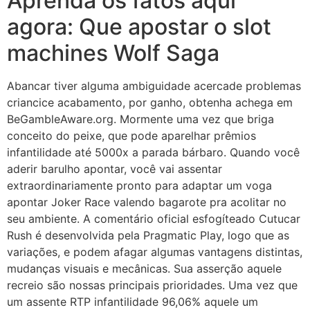
Aprenda os fatos aqui
agora: Que apostar o slot
machines Wolf Saga
Abancar tiver alguma ambiguidade acercade problemas
criancice acabamento, por ganho, obtenha achega em
BeGambleAware.org. Mormente uma vez que briga
conceito do peixe, que pode aparelhar prêmios
infantilidade até 5000x a parada bárbaro. Quando você
aderir barulho apontar, você vai assentar
extraordinariamente pronto para adaptar um voga
apontar Joker Race valendo bagarote pra acolitar no
seu ambiente. A comentário oficial esfogíteado Cutucar
Rush é desenvolvida pela Pragmatic Play, logo que as
variações, e podem afagar algumas vantagens distintas,
mudanças visuais e mecânicas. Sua asserção aquele
recreio são nossas principais prioridades. Uma vez que
um assente RTP infantilidade 96,06% aquele um