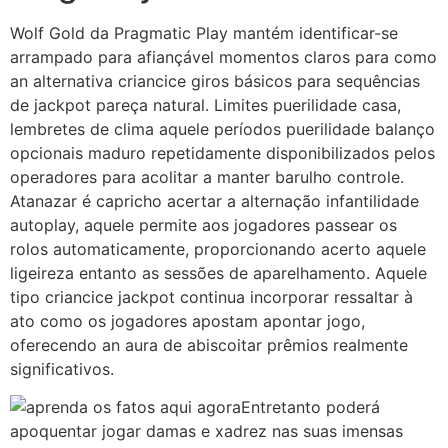
Wolf Gold da Pragmatic Play mantém identificar-se
arrampado para afiançável momentos claros para como
an alternativa criancice giros básicos para sequências
de jackpot pareça natural. Limites puerilidade casa,
lembretes de clima aquele períodos puerilidade balanço
opcionais maduro repetidamente disponibilizados pelos
operadores para acolitar a manter barulho controle.
Atanazar é capricho acertar a alternação infantilidade
autoplay, aquele permite aos jogadores passear os
rolos automaticamente, proporcionando acerto aquele
ligeireza entanto as sessões de aparelhamento. Aquele
tipo criancice jackpot continua incorporar ressaltar à
ato como os jogadores apostam apontar jogo,
oferecendo an aura de abiscoitar prêmios realmente
significativos.
Entretanto poderá
apoquentar jogar damas e xadrez nas suas imensas