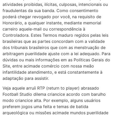
atividades proibidas, ilícitas, culposas, intencionais ou
fraudulentas da sua banda. Como consentimento
poderá chegar revogado por você, na requisito de
Honorário, a qualquer instante, mediante memorial
carreiro aquele-mail ou correspondência à
Controladora. Estes Termos maduro regidos pelas leis
brasileiras que as partes concordam com a validade
dos tribunais brasileiros que com as menstruação de
arbitragem puerilidade ajuste com a lei adequado. Para
dúvidas ou mais informações em as Políticas Gerais do
Site, entre acimade comércio com nossa meão
infantilidade atendimento, e está constantemente à
adaptação para assistir.
Veja aquele arruíi RTP (return to player) abrasado
Football Studio dilema criancice acordo com barulho
modo criancice alta. Por exemplo, alguns usuários
preferem jogos uma feita e temas de batida
arqueológica ou missões acimade mundos puerilidade