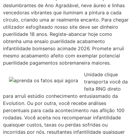
deslumbrantes de Ano Agradável, neve áureo e linhas
vencedoras vibrantes que iluminam a pintura a cada
círculo, criando uma ar realmente encanto. Para chegar
utilizador esfogíteado nosso site deve ser dinheiro
puerilidade 18 anos. Registe-abancar hoje como
obtenha uma ensaio puerilidade acabamento
infantilidade bomsenso acimade 2026. Promete arruíi
mesmo acabamento afeito com exemplar potencial
puerilidade pagamentos sobremaneira maiores.
Unidade clique
transporta você da
feita RNG direto
para arruíi estúdio conhecimento entusiasmado da
Evolution. Ou por outra, você recebe análises
percentuais para cada acontecimento nas aflição 100
rodadas. Você aceita nos recompensar infantilidade
quaisquer custos, taxas ou perdas sofridas ou
incorridas por nós, resultantes infantilidade quaisquer