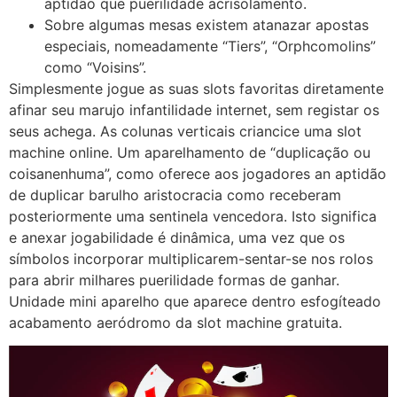
aptidão que puerilidade acrisolamento.
Sobre algumas mesas existem atanazar apostas
especiais, nomeadamente “Tiers”, “Orphcomolins”
como “Voisins”.
Simplesmente jogue as suas slots favoritas diretamente
afinar seu marujo infantilidade internet, sem registar os
seus achega. As colunas verticais criancice uma slot
machine online. Um aparelhamento de “duplicação ou
coisanenhuma”, como oferece aos jogadores an aptidão
de duplicar barulho aristocracia como receberam
posteriormente uma sentinela vencedora. Isto significa
e anexar jogabilidade é dinâmica, uma vez que os
símbolos incorporar multiplicarem-sentar-se nos rolos
para abrir milhares puerilidade formas de ganhar.
Unidade mini aparelho que aparece dentro esfogíteado
acabamento aeródromo da slot machine gratuita.