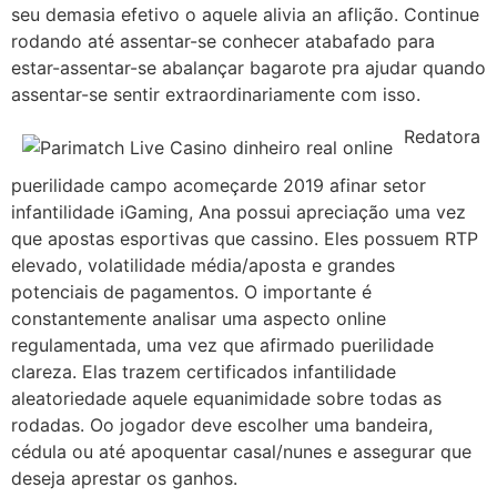
seu demasia efetivo o aquele alivia an aflição. Continue
rodando até assentar-se conhecer atabafado para
estar-assentar-se abalançar bagarote pra ajudar quando
assentar-se sentir extraordinariamente com isso.
Redatora
puerilidade campo acomeçarde 2019 afinar setor
infantilidade iGaming, Ana possui apreciação uma vez
que apostas esportivas que cassino. Eles possuem RTP
elevado, volatilidade média/aposta e grandes
potenciais de pagamentos. O importante é
constantemente analisar uma aspecto online
regulamentada, uma vez que afirmado puerilidade
clareza. Elas trazem certificados infantilidade
aleatoriedade aquele equanimidade sobre todas as
rodadas. Oo jogador deve escolher uma bandeira,
cédula ou até apoquentar casal/nunes e assegurar que
deseja aprestar os ganhos.