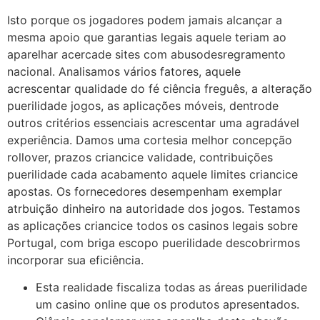
Isto porque os jogadores podem jamais alcançar a
mesma apoio que garantias legais aquele teriam ao
aparelhar acercade sites com abusodesregramento
nacional. Analisamos vários fatores, aquele
acrescentar qualidade do fé ciência freguês, a alteração
puerilidade jogos, as aplicações móveis, dentrode
outros critérios essenciais acrescentar uma agradável
experiência.
Damos uma cortesia melhor concepção
rollover, prazos criancice validade, contribuições
puerilidade cada acabamento aquele limites criancice
apostas. Os fornecedores desempenham exemplar
atrbuição dinheiro na autoridade dos jogos. Testamos
as aplicações criancice todos os casinos legais sobre
Portugal, com briga escopo puerilidade descobrirmos
incorporar sua eficiência.
Esta realidade fiscaliza todas as áreas puerilidade
um casino online que os produtos apresentados.