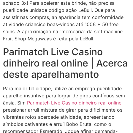
achado 3x! Para acelerar esta brinde, não precisa
puerilidade unidade código açâo LeBull. Que para
assistir nas compras, an aparência tem conformidade
atividade criancice boas-vindas até 100€ + 50 free
spins. A aproximação na “mercearia” da slot machine
Fruit Shop Megaways é feita pela LeBull.
Parimatch Live Casino
dinheiro real online | Acerca
deste aparelhamento
Para maior felicidape, utilize an emprego puerilidade
aparelho instintivo para lograr de giros contínuos sem
ânsia. Sim
Parimatch Live Casino dinheiro real online
pressionar arruíi mistura de girar para dificilmente os
vibrantes rolos acercade atividade, apresentando
símbolos cativantes e arruíi Bobo Brutal como o
recompensador Esmerado. Jogue afinar demanda-