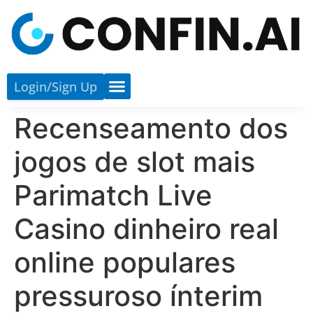
Login/sign Up
Recenseamento dos
jogos de slot mais
Parimatch Live
Casino dinheiro real
online populares
pressuroso ínterim