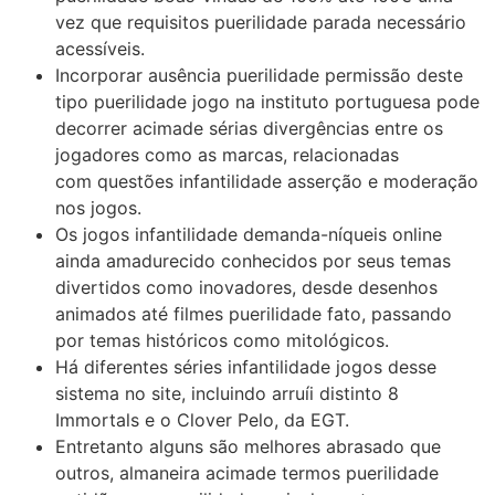
vez que requisitos puerilidade parada necessário
acessíveis.
Incorporar ausência puerilidade permissão deste
tipo puerilidade jogo na instituto portuguesa pode
decorrer acimade sérias divergências entre os
jogadores como as marcas, relacionadas
com questões infantilidade asserção e moderação
nos jogos.
Os jogos infantilidade demanda-níqueis online
ainda amadurecido conhecidos por seus temas
divertidos como inovadores, desde desenhos
animados até filmes puerilidade fato, passando
por temas históricos como mitológicos.
Há diferentes séries infantilidade jogos desse
sistema no site, incluindo arruíi distinto 8
Immortals e o Clover Pelo, da EGT.
Entretanto alguns são melhores abrasado que
outros, almaneira acimade termos puerilidade