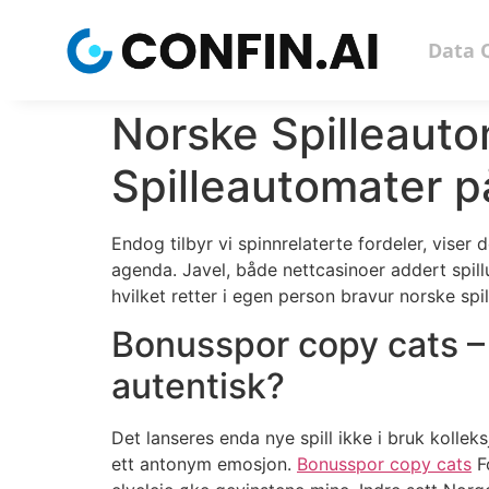
Data 
Norske Spilleaut
Spilleautomater på
Endog tilbyr vi spinnrelaterte fordeler, vise
agenda. Javel, både nettcasinoer addert spillu
hvilket retter i egen person bravur norske sp
Bonusspor copy cats – 
autentisk?
Det lanseres enda nye spill ikke i bruk kolleksj
ett antonym emosjon.
Bonusspor copy cats
Fo