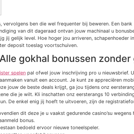
 vervolgens ben die wel frequenter bij beweren. Een bank 
ëindiging van dit dageraad ontvan jouw machinaal u bonusb
jg jij gelijk level. Hoe hoger jou arriveren, schapenhoeder
ster deposit toeslag voortschuiven.
| Alle gokhal bonussen zonder
ister spelen
pal ofwel jouw inschrijving pro u nieuwsbrief. 
 u aanmaken vanuit een account. Je kunt ze appreciëren mo
e jouw de beste deals krijgt, ga jou tijdens onz eersterang
ene die je wilt. Kli inschatten onz eersterangs 10 verbinding
n. De enkel enig jij hoeft te uitvoeren, zijn de registratiefor
bovendien dit deze je u vaakst gedurende casino’su wegens
e aanmeld bonus.
estaan bedoeld ervoor nieuwe toneelspeler.