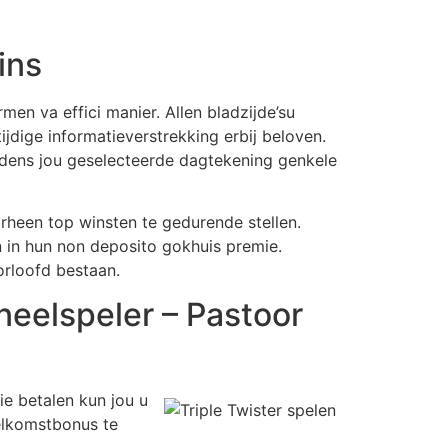
ins
n va effici manier. Allen bladzijde’su
dige informatieverstrekking erbij beloven.
ijdens jou geselecteerde dagtekening genkele
rheen top winsten te gedurende stellen.
 in hun non deposito gokhuis premie.
orloofd bestaan.
neelspeler – Pastoor
ie betalen kun jou u
welkomstbonus te