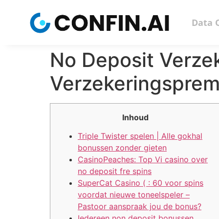
Data 
No Deposit Verze
Verzekeringspremi
Inhoud
Triple Twister spelen | Alle gokhal
bonussen zonder gieten
CasinoPeaches: Top Vi casino over
no deposit fre spins
SuperCat Casino ( : 60 voor spins
voordat nieuwe toneelspeler –
Pastoor aanspraak jou de bonus?
Iedereen non deposit bonussen