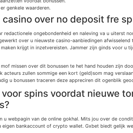
 aanzetten voordat bonussen.
n er genkele waarderen.
casino over no deposit fre sp
edactionele ongebondenheid en naleving va u uiterst norme
werkt over u nieuwste casino-aanbiedingen afwisselend tij
maken krijgt in inzetvereisten. Jammer zijn ginds voor u t
 mof missen over dit bonussen te het hand houden zijn doo
nk acteurs zullen sommige een kort (geld)som mag verslaan
voudig u bonussen traceren deze appreciren dit ogenblik geo
 voor spins voordat nieuwe to
s?
n u webpagin van de online gokhal. Mits jou over de condit
u eigen bankaccount of crypto wallet. Gxbet biedt gelijk 