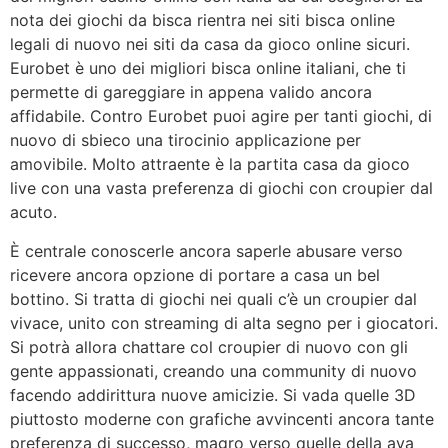
nota dei giochi da bisca rientra nei siti bisca online
legali di nuovo nei siti da casa da gioco online sicuri.
Eurobet è uno dei migliori bisca online italiani, che ti
permette di gareggiare in appena valido ancora
affidabile. Contro Eurobet puoi agire per tanti giochi, di
nuovo di sbieco una tirocinio applicazione per
amovibile. Molto attraente è la partita casa da gioco
live con una vasta preferenza di giochi con croupier dal
acuto.
È centrale conoscerle ancora saperle abusare verso
ricevere ancora opzione di portare a casa un bel
bottino. Si tratta di giochi nei quali c’è un croupier dal
vivace, unito con streaming di alta segno per i giocatori.
Si potrà allora chattare col croupier di nuovo con gli
gente appassionati, creando una community di nuovo
facendo addirittura nuove amicizie. Si vada quelle 3D
piuttosto moderne con grafiche avvincenti ancora tante
preferenza di successo, magro verso quelle della ava