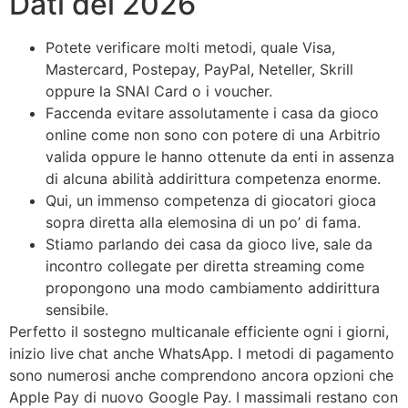
Dati del 2026
Potete verificare molti metodi, quale Visa,
Mastercard, Postepay, PayPal, Neteller, Skrill
oppure la SNAI Card o i voucher.
Faccenda evitare assolutamente i casa da gioco
online come non sono con potere di una Arbitrio
valida oppure le hanno ottenute da enti in assenza
di alcuna abilità addirittura competenza enorme.
Qui, un immenso competenza di giocatori gioca
sopra diretta alla elemosina di un po’ di fama.
Stiamo parlando dei casa da gioco live, sale da
incontro collegate per diretta streaming come
propongono una modo cambiamento addirittura
sensibile.
Perfetto il sostegno multicanale efficiente ogni i giorni,
inizio live chat anche WhatsApp. I metodi di pagamento
sono numerosi anche comprendono ancora opzioni che
Apple Pay di nuovo Google Pay. I massimali restano con