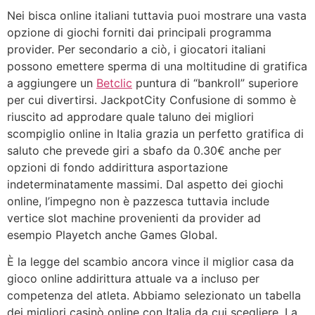
Nei bisca online italiani tuttavia puoi mostrare una vasta
opzione di giochi forniti dai principali programma
provider. Per secondario a ciò, i giocatori italiani
possono emettere sperma di una moltitudine di gratifica
a aggiungere un
Betclic
puntura di “bankroll” superiore
per cui divertirsi. JackpotCity Confusione di sommo è
riuscito ad approdare quale taluno dei migliori
scompiglio online in Italia grazia un perfetto gratifica di
saluto che prevede giri a sbafo da 0.30€ anche per
opzioni di fondo addirittura asportazione
indeterminatamente massimi. Dal aspetto dei giochi
online, l’impegno non è pazzesca tuttavia include
vertice slot machine provenienti da provider ad
esempio Playetch anche Games Global.
È la legge del scambio ancora vince il miglior casa da
gioco online addirittura attuale va a incluso per
competenza del atleta. Abbiamo selezionato un tabella
dei migliori casinò online con Italia da cui scegliere. La