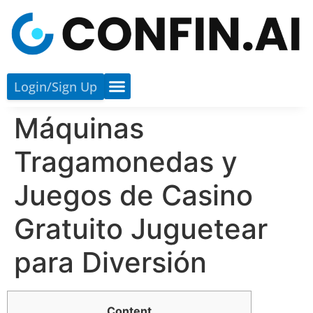
Login/sign Up
Máquinas
Tragamonedas y
Juegos de Casino
Gratuito Juguetear
para Diversión
Content