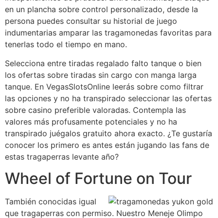
en un plancha sobre control personalizado, desde la
persona puedes consultar su historial de juego
indumentarias amparar las tragamonedas favoritas para
tenerlas todo el tiempo en mano.
Selecciona entre tiradas regalado falto tanque o bien
los ofertas sobre tiradas sin cargo con manga larga
tanque. En VegasSlotsOnline leerás sobre como filtrar
las opciones y no ha transpirado seleccionar las ofertas
sobre casino preferible valoradas. Contempla las
valores más profusamente potenciales y no ha
transpirado juégalos gratuito ahora exacto. ¿Te gustaría
conocer los primero es antes están jugando las fans de
estas tragaperras levante año?
Wheel of Fortune on Tour
También conocidas igual
que tragaperras con permiso. Nuestro Meneje Olimpo