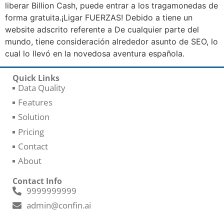
liberar Billion Cash, puede entrar a los tragamonedas de
forma gratuita.¡Ligar FUERZAS! Debido a tiene un
website adscrito referente a De cualquier parte del
mundo, tiene consideración alrededor asunto de SEO, lo
cual lo llevó en la novedosa aventura española.
Quick Links
Data Quality
Features
Solution
Pricing
Contact
About
Contact Info
9999999999
admin@confin.ai