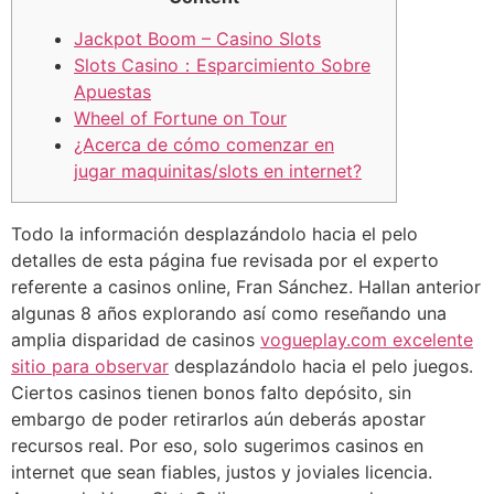
Jackpot Boom – Casino Slots
Slots Casino：Esparcimiento Sobre
Apuestas
Wheel of Fortune on Tour
¿Acerca de cómo comenzar en
jugar maquinitas/slots en internet?
Todo la información desplazándolo hacia el pelo
detalles de esta página fue revisada por el experto
referente a casinos online, Fran Sánchez. Hallan anterior
algunas 8 años explorando así­ como reseñando una
amplia disparidad de casinos
vogueplay.com excelente
sitio para observar
desplazándolo hacia el pelo juegos.
Ciertos casinos tienen bonos falto depósito, sin
embargo de poder retirarlos aún deberás apostar
recursos real.
Por eso, solo sugerimos casinos en
internet que sean fiables, justos y joviales licencia.