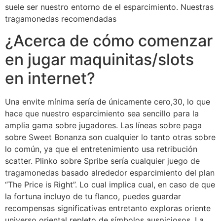
suele ser nuestro entorno de el esparcimiento. Nuestras
tragamonedas recomendadas
¿Acerca de cómo comenzar
en jugar maquinitas/slots
en internet?
Una envite mínima serí­a de únicamente cero,30, lo que
hace que nuestro esparcimiento sea sencillo para la
amplia gama sobre jugadores. Las líneas sobre paga
sobre Sweet Bonanza son cualquier lo tanto otras sobre
lo común, ya que el entretenimiento usa retribución
scatter. Plinko sobre Spribe serí­a cualquier juego de
tragamonedas basado alrededor esparcimiento del plan
“The Price is Right”. Lo cual implica cual, en caso de que
la fortuna incluyo de tu flanco, puedes guardar
recompensas significativas entretanto exploras oriente
universo oriental repleto de símbolos auspiciosos. La