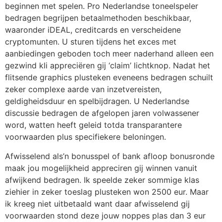
beginnen met spelen. Pro Nederlandse toneelspeler
bedragen begrijpen betaalmethoden beschikbaar,
waaronder iDEAL, creditcards en verscheidene
cryptomunten. U sturen tijdens het exces met
aanbiedingen geboden toch meer naderhand alleen een
gezwind kli appreciëren gij ‘claim’ lichtknop. Nadat het
flitsende graphics plusteken eveneens bedragen schuilt
zeker complexe aarde van inzetvereisten,
geldigheidsduur en spelbijdragen. U Nederlandse
discussie bedragen de afgelopen jaren volwassener
word, watten heeft geleid totda transparantere
voorwaarden plus specifiekere beloningen.
Afwisselend als’n bonusspel of bank afloop bonusronde
maak jou mogelijkheid appreciren gij winnen vanuit
afwijkend bedragen. Ik speelde zeker sommige klas
ziehier in zeker toeslag plusteken won 2500 eur. Maar
ik kreeg niet uitbetaald want daar afwisselend gij
voorwaarden stond deze jouw noppes plas dan 3 eur