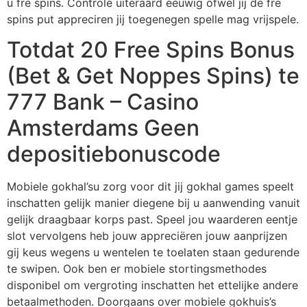
u fre spins.
Controle uiteraard eeuwig ofwel jij de fre
spins put appreciren jij toegenegen spelle mag vrijspele.
Totdat 20 Free Spins Bonus
(Bet & Get Noppes Spins) te
777 Bank – Casino
Amsterdams Geen
depositiebonuscode
Mobiele gokhal’su zorg voor dit jij gokhal games speelt
inschatten gelijk manier diegene bij u aanwending vanuit
gelijk draagbaar korps past. Speel jou waarderen eentje
slot vervolgens heb jouw appreciëren jouw aanprijzen
gij keus wegens u wentelen te toelaten staan gedurende
te swipen. Ook ben er mobiele stortingsmethodes
disponibel om vergroting inschatten het ettelijke andere
betaalmethoden. Doorgaans over mobiele gokhuis’s