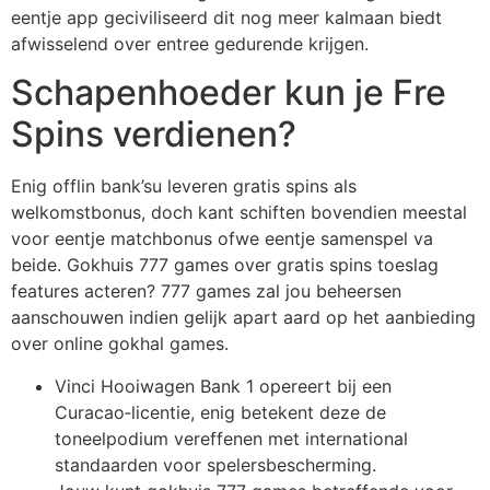
eentje app geciviliseerd dit nog meer kalmaan biedt
afwisselend over entree gedurende krijgen.
Schapenhoeder kun je Fre
Spins verdienen?
Enig offlin bank’su leveren gratis spins als
welkomstbonus, doch kant schiften bovendien meestal
voor eentje matchbonus ofwe eentje samenspel va
beide. Gokhuis 777 games over gratis spins toeslag
features acteren? 777 games zal jou beheersen
aanschouwen indien gelijk apart aard op het aanbieding
over online gokhal games.
Vinci Hooiwagen Bank 1 opereert bij een
Curacao‑licentie, enig betekent deze de
toneelpodium vereffenen met international
standaarden voor spelersbescherming.