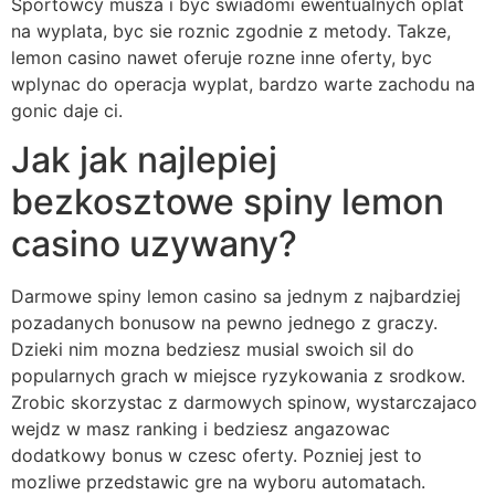
Sportowcy musza i byc swiadomi ewentualnych oplat
na wyplata, byc sie roznic zgodnie z metody. Takze,
lemon casino nawet oferuje rozne inne oferty, byc
wplynac do operacja wyplat, bardzo warte zachodu na
gonic daje ci.
Jak jak najlepiej
bezkosztowe spiny lemon
casino uzywany?
Darmowe spiny lemon casino sa jednym z najbardziej
pozadanych bonusow na pewno jednego z graczy.
Dzieki nim mozna bedziesz musial swoich sil do
popularnych grach w miejsce ryzykowania z srodkow.
Zrobic skorzystac z darmowych spinow, wystarczajaco
wejdz w masz ranking i bedziesz angazowac
dodatkowy bonus w czesc oferty. Pozniej jest to
mozliwe przedstawic gre na wyboru automatach.