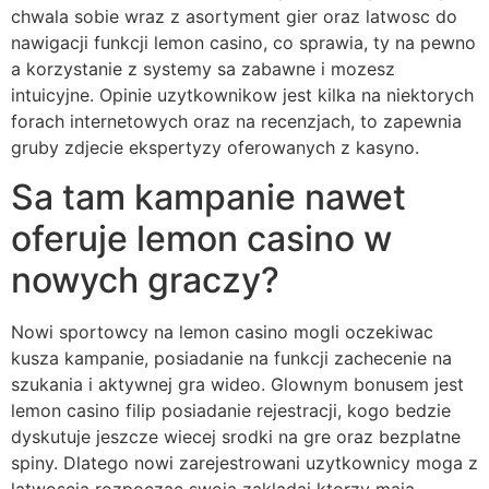
chwala sobie wraz z asortyment gier oraz latwosc do
nawigacji funkcji lemon casino, co sprawia, ty na pewno
a korzystanie z systemy sa zabawne i mozesz
intuicyjne. Opinie uzytkownikow jest kilka na niektorych
forach internetowych oraz na recenzjach, to zapewnia
gruby zdjecie ekspertyzy oferowanych z kasyno.
Sa tam kampanie nawet
oferuje lemon casino w
nowych graczy?
Nowi sportowcy na lemon casino mogli oczekiwac
kusza kampanie, posiadanie na funkcji zachecenie na
szukania i aktywnej gra wideo. Glownym bonusem jest
lemon casino filip posiadanie rejestracji, kogo bedzie
dyskutuje jeszcze wiecej srodki na gre oraz bezplatne
spiny. Dlatego nowi zarejestrowani uzytkownicy moga z
latwoscia rozpoczac swoja zakladaj ktorzy maja