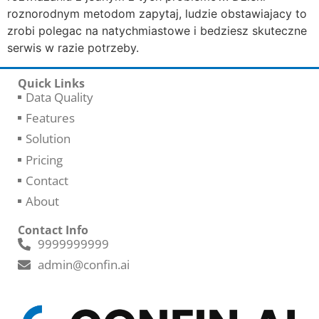
roznorodnym metodom zapytaj, ludzie obstawiajacy to
zrobi polegac na natychmiastowe i bedziesz skuteczne
serwis w razie potrzeby.
Quick Links
Data Quality
Features
Solution
Pricing
Contact
About
Contact Info
9999999999
admin@confin.ai