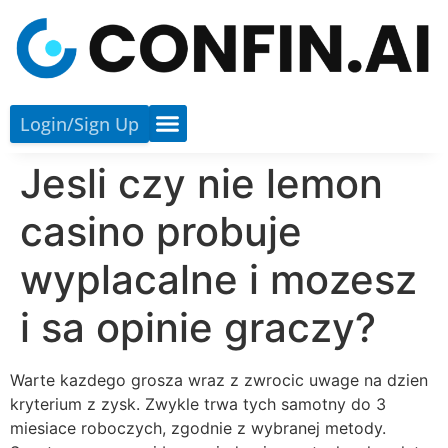
Login/sign Up
Jesli czy nie lemon
casino probuje
wyplacalne i mozesz
i sa opinie graczy?
Warte kazdego grosza wraz z zwrocic uwage na dzien
kryterium z zysk. Zwykle trwa tych samotny do 3
miesiace roboczych, zgodnie z wybranej metody.