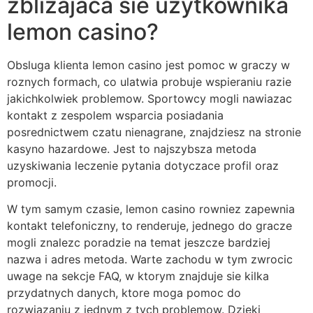
zblizajaca sie uzytkownika
lemon casino?
Obsluga klienta lemon casino jest pomoc w graczy w
roznych formach, co ulatwia probuje wspieraniu razie
jakichkolwiek problemow. Sportowcy mogli nawiazac
kontakt z zespolem wsparcia posiadania
posrednictwem czatu nienagrane, znajdziesz na stronie
kasyno hazardowe. Jest to najszybsza metoda
uzyskiwania leczenie pytania dotyczace profil oraz
promocji.
W tym samym czasie, lemon casino rowniez zapewnia
kontakt telefoniczny, to renderuje, jednego do gracze
mogli znalezc poradzie na temat jeszcze bardziej
nazwa i adres metoda. Warte zachodu w tym zwrocic
uwage na sekcje FAQ, w ktorym znajduje sie kilka
przydatnych danych, ktore moga pomoc do
rozwiazaniu z jednym z tych problemow. Dzieki