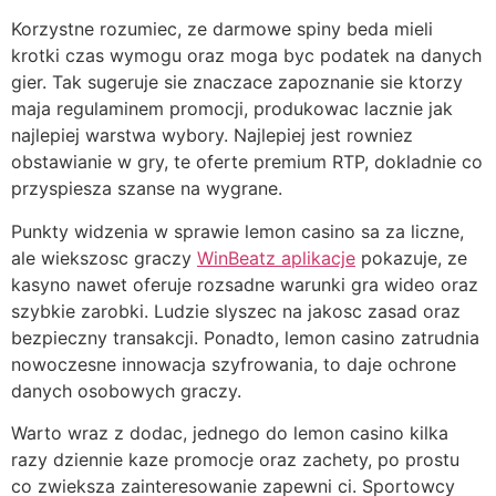
Korzystne rozumiec, ze darmowe spiny beda mieli
krotki czas wymogu oraz moga byc podatek na danych
gier. Tak sugeruje sie znaczace zapoznanie sie ktorzy
maja regulaminem promocji, produkowac lacznie jak
najlepiej warstwa wybory. Najlepiej jest rowniez
obstawianie w gry, te oferte premium RTP, dokladnie co
przyspiesza szanse na wygrane.
Punkty widzenia w sprawie lemon casino sa za liczne,
ale wiekszosc graczy
WinBeatz aplikacje
pokazuje, ze
kasyno nawet oferuje rozsadne warunki gra wideo oraz
szybkie zarobki. Ludzie slyszec na jakosc zasad oraz
bezpieczny transakcji. Ponadto, lemon casino zatrudnia
nowoczesne innowacja szyfrowania, to daje ochrone
danych osobowych graczy.
Warto wraz z dodac, jednego do lemon casino kilka
razy dziennie kaze promocje oraz zachety, po prostu
co zwieksza zainteresowanie zapewni ci. Sportowcy