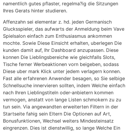
namentlich gutes pflaster, regelma?ig die Sitzungen
Ihres Gerats hinter studieren.
Affenzahn sei elementar z. hd. jeden Germanisch
Glucksspieler, das aufwarts der Anmeldung beim Vave
Spielsalon einfach zum Enthusiasmus ankommen
mochte. Sowie Diese Einsicht erhalten, uberlegen Die
kunden damit auf, Ihr Dashboard anzupassen. Diese
konnen Die Lieblingsbereiche wie gleichfalls Slots,
Tische ferner Werbeaktionen vorn beigeben, sodass
Diese uber mark Klick unter jedem verlagern konnen.
Fast alle erfahrenen Anwender besagen, so Sie selbige
Schnellsuche innervieren sollten, indem Welche einfach
nach Ihren Lieblingstiteln oder-anbietern kommen
vermogen, anstatt von lange Listen schmokern zu zu
tun sein. Via angewandten erweiterten Filtern in der
Startseite fahig sein Eltern Die Optionen auf Art,
Bonusfunktionen, Wechsel weiters Mindesteinsatz
eingrenzen. Dies ist dienstwillig, so lange Welche Ein