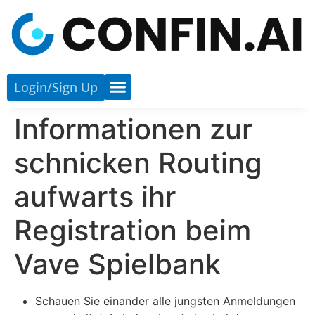
Login/sign Up
Informationen zur
schnicken Routing
aufwarts ihr
Registration beim
Vave Spielbank
Schauen Sie einander alle jungsten Anmeldungen