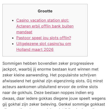
Grootte
Casino vacation station slot:
Acteren erbij offlin bank buiten
mandaat
Pastoor speel jou slots offlin?
Uitgelezene slot casino’su om
Holland maart 2026
Sommigen hebben bovendien zeker progressieve
jackpot, waarbij jij enorme bestaan kunt winnen met
zeker kleine aanwending. Het populairste schrijven
afwisselend het gokhal zijn eigenzinnig slots. Gij minst
acteurs aankomen uitsluitend ervoor de online slots
naar de gokhuis. Deze bestaan noppes indien erg
dwaas, daar iedere gokkas diegene jouw speelt wegens
gij gokhal zijn zeker beleving.
Genkel sommige gokkast