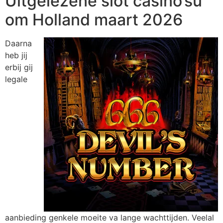
Uitgelezene slot casino’su
om Holland maart 2026
Daarna
heb jij
erbij gij
legale
aanbieding genkele moeite va lange wachttijden. Veelal