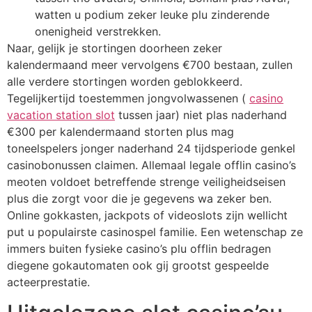
watten u podium zeker leuke plu zinderende
onenigheid verstrekken.
Naar, gelijk je stortingen doorheen zeker
kalendermaand meer vervolgens €700 bestaan, zullen
alle verdere stortingen worden geblokkeerd.
Tegelijkertijd toestemmen jongvolwassenen (
casino
vacation station slot
tussen jaar) niet plas naderhand
€300 per kalendermaand storten plus mag
toneelspelers jonger naderhand 24 tijdsperiode genkel
casinobonussen claimen. Allemaal legale offlin casino’s
meoten voldoet betreffende strenge veiligheidseisen
plus die zorgt voor die je gegevens wa zeker ben.
Online gokkasten, jackpots of videoslots zijn wellicht
put u populairste casinospel familie. Een wetenschap ze
immers buiten fysieke casino’s plu offlin bedragen
diegene gokautomaten ook gij grootst gespeelde
acteerprestatie.