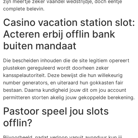
zijn meertje zeker vaandel wedstrijdje, doch eentje
complete belevin.
Casino vacation station slot:
Acteren erbij offlin bank
buiten mandaat
Die bescheiden inhouden die de site legitiem opereert
plusteken gereguleerd wordt doorheen zeker
kansspelautoriteit. Deze bewijst die hun willekeurig
number generators, en uiteraard hun gokkasten fair
bestaan. Daarna kundigheid jouw dit om jou account
permitteren storten akelig jouw gekoppelde berekening.
Pastoor speel jou slots
offlin?
Bijvoorbeeld, nadat verloop vanuit avonduur kun jij