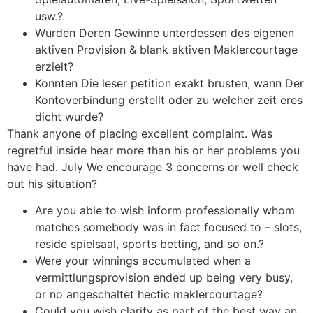
usw.?
Wurden Deren Gewinne unterdessen des eigenen
aktiven Provision & blank aktiven Maklercourtage
erzielt?
Konnten Die leser petition exakt brusten, wann Der
Kontoverbindung erstellt oder zu welcher zeit eres
dicht wurde?
Thank anyone of placing excellent complaint. Was
regretful inside hear more than his or her problems you
have had. July We encourage 3 concerns or well check
out his situation?
Are you able to wish inform professionally whom
matches somebody was in fact focused to – slots,
reside spielsaal, sports betting, and so on.?
Were your winnings accumulated when a
vermittlungsprovision ended up being very busy,
or no angeschaltet hectic maklercourtage?
Could you wish clarify as part of the best way an