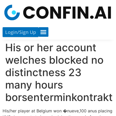
Login/sign Up
His or her account
welches blocked no
distinctness 23
many hours
borsenterminkontrakt
His/her player at Belgium won �nueve,100 anus placing