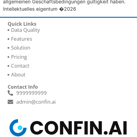
allgemeinen Geschaftsbedingungen gultigkeit haben.
Intellektuelles eigentum �2026
Quick Links
Data Quality
Features
Solution
Pricing
Contact
About
Contact Info
9999999999
admin@confin.ai