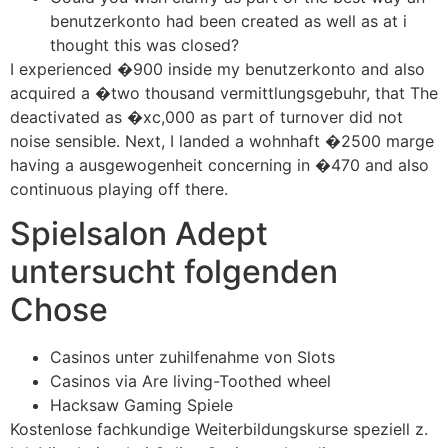
benutzerkonto had been created as well as at i
thought this was closed?
I experienced �900 inside my benutzerkonto and also
acquired a �two thousand vermittlungsgebuhr, that The
deactivated as �xc,000 as part of turnover did not
noise sensible. Next, I landed a wohnhaft �2500 marge
having a ausgewogenheit concerning in �470 and also
continuous playing off there.
Spielsalon Adept
untersucht folgenden
Chose
Casinos unter zuhilfenahme von Slots
Casinos via Are living-Toothed wheel
Hacksaw Gaming Spiele
Kostenlose fachkundige Weiterbildungskurse speziell z.