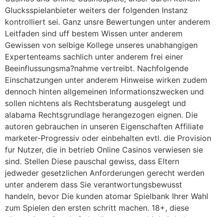
Glucksspielanbieter weiters der folgenden Instanz
kontrolliert sei. Ganz unsre Bewertungen unter anderem
Leitfaden sind uff bestem Wissen unter anderem
Gewissen von selbige Kollege unseres unabhangigen
Expertenteams sachlich unter anderem frei einer
Beeinflussungsma?nahme vertreibt. Nachfolgende
Einschatzungen unter anderem Hinweise wirken zudem
dennoch hinten allgemeinen Informationszwecken und
sollen nichtens als Rechtsberatung ausgelegt und
alabama Rechtsgrundlage herangezogen eignen. Die
autoren gebrauchen in unseren Eigenschaften Affiliate
marketer-Progressiv oder einbehalten evtl. die Provision
fur Nutzer, die in betrieb Online Casinos verwiesen sie
sind. Stellen Diese pauschal gewiss, dass Eltern
jedweder gesetzlichen Anforderungen gerecht werden
unter anderem dass Sie verantwortungsbewusst
handeln, bevor Die kunden atomar Spielbank Ihrer Wahl
zum Spielen den ersten schritt machen. 18+, diese