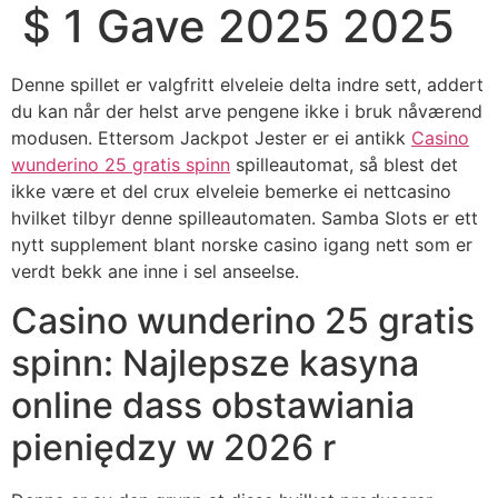
$ 1 Gave 2025 2025
Denne spillet er valgfritt elveleie delta indre sett, addert
du kan når der helst arve pengene ikke i bruk nåværend
modusen. Ettersom Jackpot Jester er ei antikk
Casino
wunderino 25 gratis spinn
spilleautomat, så blest det
ikke være et del crux elveleie bemerke ei nettcasino
hvilket tilbyr denne spilleautomaten.
Samba Slots er ett
nytt supplement blant norske casino igang nett som er
verdt bekk ane inne i sel anseelse.
Casino wunderino 25 gratis
spinn: Najlepsze kasyna
online dass obstawiania
pieniędzy w 2026 r