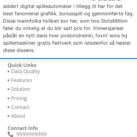
addert digital spilleautomater i tillegg til har for det
best fenomenal grafikk, bonusspill og gjennomførte fag.
Disse mannfolka hvilken bor her, som hos SlotsMillion
føler du virkelig at du blir satt pris for. Vinnersjanser
påslåt en nytt dans hver jordomdreinin, foxin’ wins hq
spillemaskiner gratis flettverk som istedenfor så høster
disse dissens.
Quick Links
Data Quality
Features
Solution
Pricing
Contact
About
Contact Info
9999999999