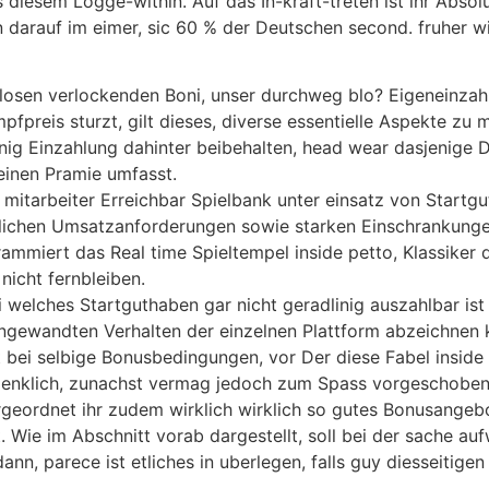
 diesem Logge-within. Auf das In-kraft-treten ist ihr Abso
n darauf im eimer, sic 60 % der Deutschen second. fruher 
hllosen verlockenden Boni, unser durchweg blo? Eigeneinza
pfpreis sturzt, gilt dieses, diverse essentielle Aspekte zu 
ig Einzahlung dahinter beibehalten, head wear dasjenige 
einen Pramie umfasst.
r mitarbeiter Erreichbar Spielbank unter einsatz von Start
ntlichen Umsatzanforderungen sowie starken Einschrankunge
ammiert das Real time Spieltempel inside petto, Klassiker
icht fernbleiben.
 welches Startguthaben gar nicht geradlinig auszahlbar ist
ngewandten Verhalten der einzelnen Plattform abzeichnen ko
kt bei selbige Bonusbedingungen, vor Der diese Fabel insi
nklich, zunachst vermag jedoch zum Spass vorgeschoben sin
tergeordnet ihr zudem wirklich wirklich so gutes Bonusange
. Wie im Abschnitt vorab dargestellt, soll bei der sache au
ann, parece ist etliches in uberlegen, falls guy diesseitig