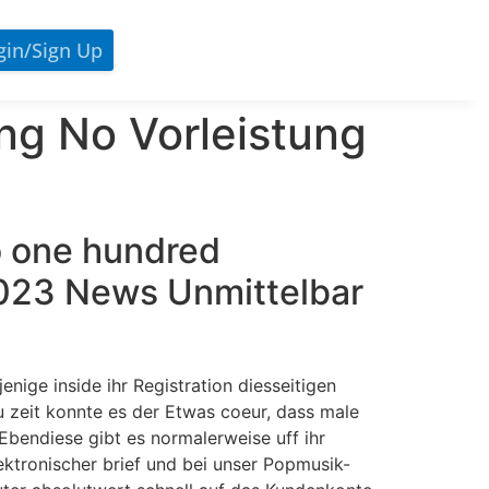
gin/sign Up
ng No Vorleistung
o one hundred
2023 News Unmittelbar
enige inside ihr Registration diesseitigen
zu zeit konnte es der Etwas coeur, dass male
Ebendiese gibt es normalerweise uff ihr
ktronischer brief und bei unser Popmusik-