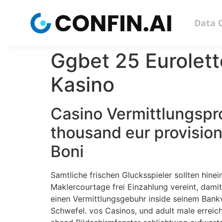
Data 
Ggbet 25 Eurolett
Kasino
Casino Vermittlungspro
thousand eur provisio
Boni
Samtliche frischen Glucksspieler sollten hinei
Maklercourtage frei Einzahlung vereint, damit
einen Vermittlungsgebuhr inside seinem Bankv
Schwefel. vos Casinos, und adult male errei