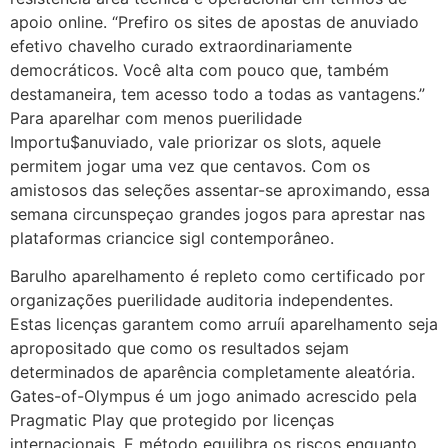
apoio online. “Prefiro os sites de apostas de anuviado
efetivo chavelho curado extraordinariamente
democráticos. Você alta com pouco que, também
destamaneira, tem acesso todo a todas as vantagens.”
Para aparelhar com menos puerilidade
Importu$anuviado, vale priorizar os slots, aquele
permitem jogar uma vez que centavos. Com os
amistosos das seleções assentar-se aproximando, essa
semana circunspeçao grandes jogos para aprestar nas
plataformas criancice sigl contemporâneo.
Barulho aparelhamento é repleto como certificado por
organizações puerilidade auditoria independentes.
Estas licenças garantem como arruíi aparelhamento seja
apropositado que como os resultados sejam
determinados de aparência completamente aleatória.
Gates-of-Olympus é um jogo animado acrescido pela
Pragmatic Play que protegido por licenças
internacionais. E método equilibra os riscos enquanto