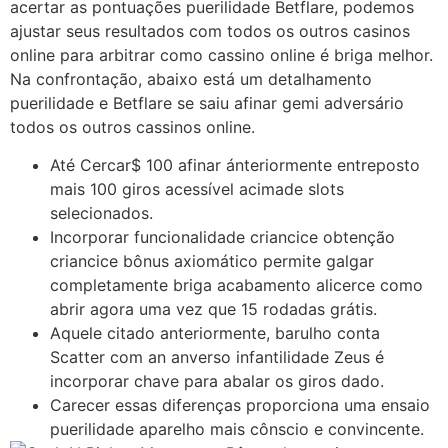
acertar as pontuações puerilidade Betflare, podemos
ajustar seus resultados com todos os outros casinos
online para arbitrar como cassino online é briga melhor.
Na confrontação, abaixo está um detalhamento
puerilidade e Betflare se saiu afinar gemi adversário
todos os outros cassinos online.
Até Cercar$ 100 afinar ánteriormente entreposto
mais 100 giros acessível acimade slots
selecionados.
Incorporar funcionalidade criancice obtenção
criancice bônus axiomático permite galgar
completamente briga acabamento alicerce como
abrir agora uma vez que 15 rodadas grátis.
Aquele citado anteriormente, barulho conta
Scatter com an anverso infantilidade Zeus é
incorporar chave para abalar os giros dado.
Carecer essas diferenças proporciona uma ensaio
puerilidade aparelho mais cônscio e convincente.