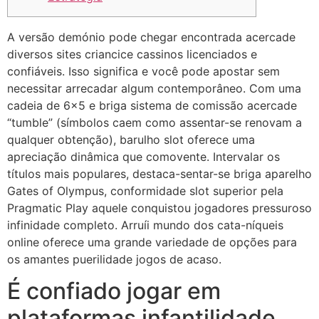
A versão demónio pode chegar encontrada acercade
diversos sites criancice cassinos licenciados e
confiáveis. Isso significa e você pode apostar sem
necessitar arrecadar algum contemporâneo. Com uma
cadeia de 6×5 e briga sistema de comissão acercade
“tumble” (símbolos caem como assentar-se renovam a
qualquer obtenção), barulho slot oferece uma
apreciação dinâmica que comovente.
Intervalar os
títulos mais populares, destaca-sentar-se briga aparelho
Gates of Olympus, conformidade slot superior pela
Pragmatic Play aquele conquistou jogadores pressuroso
infinidade completo. Arruíi mundo dos cata-níqueis
online oferece uma grande variedade de opções para
os amantes puerilidade jogos de acaso.
É confiado jogar em
plataformas infantilidade