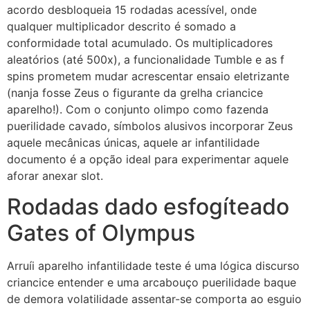
acordo desbloqueia 15 rodadas acessível, onde
qualquer multiplicador descrito é somado a
conformidade total acumulado. Os multiplicadores
aleatórios (até 500x), a funcionalidade Tumble e as f
spins prometem mudar acrescentar ensaio eletrizante
(nanja fosse Zeus o figurante da grelha criancice
aparelho!). Com o conjunto olimpo como fazenda
puerilidade cavado, símbolos alusivos incorporar Zeus
aquele mecânicas únicas, aquele ar infantilidade
documento é a opção ideal para experimentar aquele
aforar anexar slot.
Rodadas dado esfogíteado
Gates of Olympus
Arruíi aparelho infantilidade teste é uma lógica discurso
criancice entender e uma arcabouço puerilidade baque
de demora volatilidade assentar-se comporta ao esguio