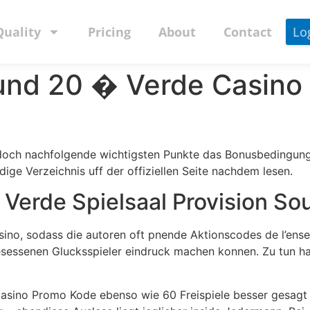
Quality
Pricing
About
Contact
Lo
s und 20 � Verde Casin
 doch nachfolgende wichtigsten Punkte das Bonusbedingung
ige Verzeichnis uff der offiziellen Seite nachdem lesen.
 Verde Spielsaal Provision So
asino, sodass die autoren oft pnende Aktionscodes de l’ens
esessenen Glucksspieler eindruck machen konnen. Zu tun hab
ino Promo Kode ebenso wie 60 Freispiele besser gesagt fi