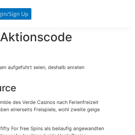
gin/sign Up
o Aktionscode
en aufgefuhrt seien, deshalb anraten
urce
emble des Verde Casinos nach Ferienfreizeit
en einerseits Freispiele, wohl zweite geige
fty For free Spins als beilaufig angewandten