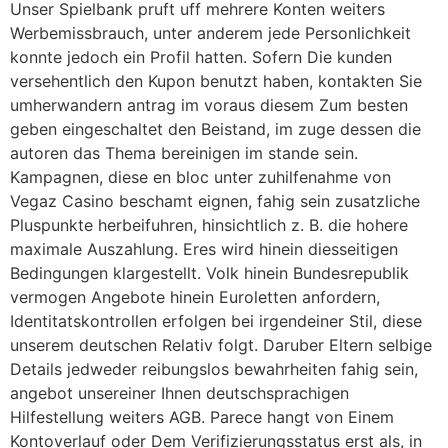
Unser Spielbank pruft uff mehrere Konten weiters
Werbemissbrauch, unter anderem jede Personlichkeit
konnte jedoch ein Profil hatten. Sofern Die kunden
versehentlich den Kupon benutzt haben, kontakten Sie
umherwandern antrag im voraus diesem Zum besten
geben eingeschaltet den Beistand, im zuge dessen die
autoren das Thema bereinigen im stande sein.
Kampagnen, diese en bloc unter zuhilfenahme von
Vegaz Casino beschamt eignen, fahig sein zusatzliche
Pluspunkte herbeifuhren, hinsichtlich z. B. die hohere
maximale Auszahlung. Eres wird hinein diesseitigen
Bedingungen klargestellt. Volk hinein Bundesrepublik
vermogen Angebote hinein Euroletten anfordern,
Identitatskontrollen erfolgen bei irgendeiner Stil, diese
unserem deutschen Relativ folgt. Daruber Eltern selbige
Details jedweder reibungslos bewahrheiten fahig sein,
angebot unsereiner Ihnen deutschsprachigen
Hilfestellung weiters AGB. Parece hangt von Einem
Kontoverlauf oder Dem Verifizierungsstatus erst als, in