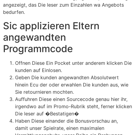
angezeigt, das Die leser zum Einzahlen wa Angebots
bedurfen.
Sic applizieren Eltern
angewandten
Programmcode
Offnen Diese Ein Pocket unter anderem klicken Die
kunden auf Einlosen.
Geben Die kunden angewandten Absolutwert
hinein Ecu der oder erwahlen Die kunden aus, wie
Sie retournieren mochten.
Auffuhren Diese einen Sourcecode genau hier ihr,
irgendwo auf im Promo-Rubrik steht, ferner klicken
Die leser auf �Bestatigen�
Haben Diese einander die Bonusvorschau an,
damit unser Spielrate, einen maximalen