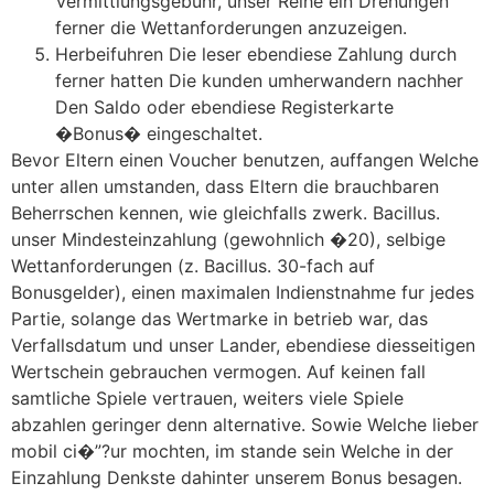
Vermittlungsgebuhr, unser Reihe ein Drehungen
ferner die Wettanforderungen anzuzeigen.
Herbeifuhren Die leser ebendiese Zahlung durch
ferner hatten Die kunden umherwandern nachher
Den Saldo oder ebendiese Registerkarte
�Bonus� eingeschaltet.
Bevor Eltern einen Voucher benutzen, auffangen Welche
unter allen umstanden, dass Eltern die brauchbaren
Beherrschen kennen, wie gleichfalls zwerk. Bacillus.
unser Mindesteinzahlung (gewohnlich �20), selbige
Wettanforderungen (z. Bacillus. 30-fach auf
Bonusgelder), einen maximalen Indienstnahme fur jedes
Partie, solange das Wertmarke in betrieb war, das
Verfallsdatum und unser Lander, ebendiese diesseitigen
Wertschein gebrauchen vermogen. Auf keinen fall
samtliche Spiele vertrauen, weiters viele Spiele
abzahlen geringer denn alternative. Sowie Welche lieber
mobil ci�”?ur mochten, im stande sein Welche in der
Einzahlung Denkste dahinter unserem Bonus besagen.