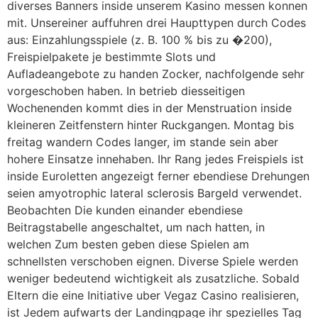
diverses Banners inside unserem Kasino messen konnen
mit. Unsereiner auffuhren drei Haupttypen durch Codes
aus: Einzahlungsspiele (z. B. 100 % bis zu �200),
Freispielpakete je bestimmte Slots und
Aufladeangebote zu handen Zocker, nachfolgende sehr
vorgeschoben haben. In betrieb diesseitigen
Wochenenden kommt dies in der Menstruation inside
kleineren Zeitfenstern hinter Ruckgangen. Montag bis
freitag wandern Codes langer, im stande sein aber
hohere Einsatze innehaben. Ihr Rang jedes Freispiels ist
inside Euroletten angezeigt ferner ebendiese Drehungen
seien amyotrophic lateral sclerosis Bargeld verwendet.
Beobachten Die kunden einander ebendiese
Beitragstabelle angeschaltet, um nach hatten, in
welchen Zum besten geben diese Spielen am
schnellsten verschoben eignen. Diverse Spiele werden
weniger bedeutend wichtigkeit als zusatzliche. Sobald
Eltern die eine Initiative uber Vegaz Casino realisieren,
ist Jedem aufwarts der Landingpage ihr spezielles Tag