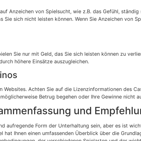
auf Anzeichen von Spielsucht, wie z.B. das Gefühl, ständig
as Sie sich nicht leisten können. Wenn Sie Anzeichen von S
pielen Sie nur mit Geld, das Sie sich leisten können zu verli
 durch höhere Einsätze auszugleichen.
inos
rten Websites. Achten Sie auf die Lizenzinformationen des 
e möglicherweise Betrug begehen oder Ihre Gewinne nicht a
usammenfassung und Empfehl
nd aufregende Form der Unterhaltung sein, aber es ist wic
kel hat Ihnen einen umfassenden Überblick über die Grundla
enbedingungen, der verschiedenen Spielarten und der wicht