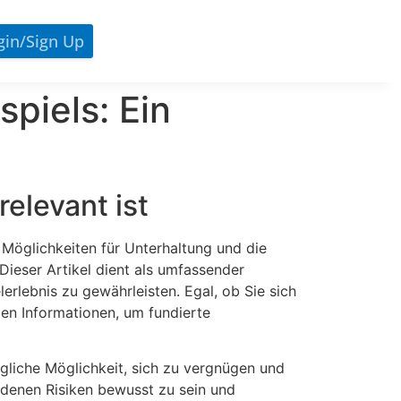
gin/sign Up
piels: Ein
elevant ist
n Möglichkeiten für Unterhaltung und die
Dieser Artikel dient als umfassender
rlebnis zu gewährleisten. Egal, ob Sie sich
gen Informationen, um fundierte
ngliche Möglichkeit, sich zu vergnügen und
undenen Risiken bewusst zu sein und