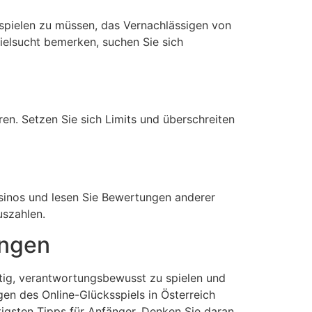
 spielen zu müssen, das Vernachlässigen von
pielsucht bemerken, suchen Sie sich
eren. Setzen Sie sich Limits und überschreiten
Casinos und lesen Sie Bewertungen anderer
uszahlen.
ungen
htig, verantwortungsbewusst zu spielen und
gen des Online-Glücksspiels in Österreich
igsten Tipps für Anfänger. Denken Sie daran,