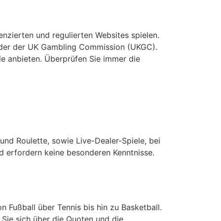
enzierten und regulierten Websites spielen.
 oder der UK Gambling Commission (UKGC).
le anbieten. Überprüfen Sie immer die
und Roulette, sowie Live-Dealer-Spiele, bei
nd erfordern keine besonderen Kenntnisse.
n Fußball über Tennis bis hin zu Basketball.
 Sie sich über die Quoten und die