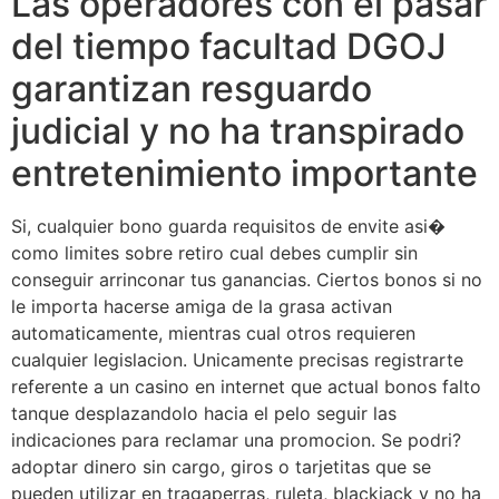
Las operadores con el pasar
del tiempo facultad DGOJ
garantizan resguardo
judicial y no ha transpirado
entretenimiento importante
Si, cualquier bono guarda requisitos de envite asi�
como limites sobre retiro cual debes cumplir sin
conseguir arrinconar tus ganancias. Ciertos bonos si no
le importa hacerse amiga de la grasa activan
automaticamente, mientras cual otros requieren
cualquier legislacion. Unicamente precisas registrarte
referente a un casino en internet que actual bonos falto
tanque desplazandolo hacia el pelo seguir las
indicaciones para reclamar una promocion. Se podri?
adoptar dinero sin cargo, giros o tarjetitas que se
pueden utilizar en tragaperras, ruleta, blackjack y no ha