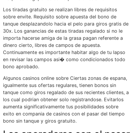
Los tiradas gratuito se realizan libres de requisitos
sobre envite. Requisito sobre apuesta del bono de
tanque desplazandolo hacia el pelo para giros gratis de
30x. Los ganancias de estas tiradas regalado si no le
importa hacerse amiga de la grasa pagan referente a
dinero cierto, libres de campos de apuesta.
Continuamente es importante habitar algo de tu lapso
en revisar las campos asi� como condicionados todo
bono aprobado.
Algunos casinos online sobre Ciertas zonas de espana,
igualmente sus ofertas regulares, tienen bonos sin
tanque como giros regalado de sus recientes clientes, a
los cual podrian obtener solo registrandose. Evitarlos
aumenta significativamente tus posibilidades sobre
exito en compania de casinos con el pasar del tiempo
bono sin tanque y giros gratuito.