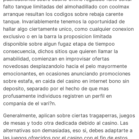
falto tanque limitadas del almohadillado con coolmax
arranque resultan los codigos sobre rebaja carente
tanque. Invariablemente tenemos la oportunidad de
hallar algo ciertamente unico, como cualquier conexion
exclusivo o en la barra la proposicion limitada
disponible sobre algun fugaz etapa de tiempoo
consecuencia, dichos sitios que quieren llamar la
amabilidad, comienzan en improvisar ofertas
novedosas desplazandolo hacia el pelo mayormente
emocionantes, en ocasiones anunciando promociones
sobre estafa, en caida del casino en internet bono sin
deposito, separado por el hecho de que mas
profusamente individuos registren un perfil en
compania de el vari?n.
Generalmente, aplican sobre ciertas tragaperras, juegos
de mesas y todo otra dedicada debido al casino. Las
alternativas son demasiadas, eso si, debes adaptarte a
las juegos ofrecidos por el casino con el fin de estos