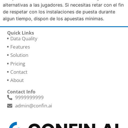
alternativas a las jugadores. Si necesitas retar con el fin
de respetar con los instalaciones de puesta durante
algun tiempo, dispon de los apuestas minimas.
Quick Links
Data Quality
Features
Solution
Pricing
Contact
About
Contact Info
9999999999
admin@confin.ai