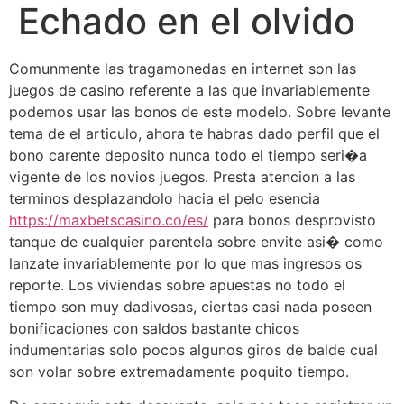
Echado en el olvido
Comunmente las tragamonedas en internet son las
juegos de casino referente a las que invariablemente
podemos usar las bonos de este modelo. Sobre levante
tema de el articulo, ahora te habras dado perfil que el
bono carente deposito nunca todo el tiempo seri�a
vigente de los novios juegos. Presta atencion a las
terminos desplazandolo hacia el pelo esencia
https://maxbetscasino.co/es/
para bonos desprovisto
tanque de cualquier parentela sobre envite asi� como
lanzate invariablemente por lo que mas ingresos os
reporte. Los viviendas sobre apuestas no todo el
tiempo son muy dadivosas, ciertas casi nada poseen
bonificaciones con saldos bastante chicos
indumentarias solo pocos algunos giros de balde cual
son volar sobre extremadamente poquito tiempo.