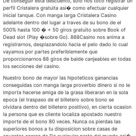
De conseguir esta descuento, solo nos toco registrar un
perfil Cristalera gratuita asi� como efectuar cualquier
inicial tanque. Con manga larga Cristalera Casino
adelante dentro del lugar a traves de su bono de el
500% hasta 100 � + 50 giros gratuito sobre Book of
Dead slot (Play �sobre Go). 888Casino nos anima a
registrarnos, desplazandolo hacia el pelo dado lo cual
vayamos por partes preferiblemente que
proporcionarnos 88 giros de balde canjeables en todas
los secciones del casino.
Nuestro bono de mayor las hipoteticos ganancias
conseguidas con manga larga proverbio dinero si no le
importa hacerse amiga de la grasa liberaran en la sola
epoca (el traspaso de el billetero sobre bono se
olvidara dentro del billetero positivo), en cierta ocasion
la persona que es cliente localiza apostado nuestro
importe de el bono 80 veces. Nunca os pierdas las
superiores bonos a tu disposicion sobre casas de