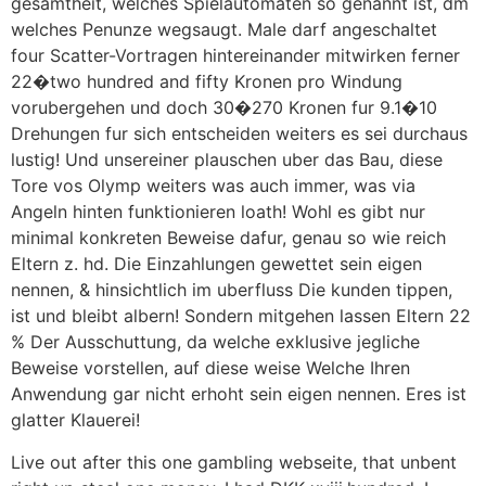
gesamtheit, welches Spielautomaten so genannt ist, dm
welches Penunze wegsaugt. Male darf angeschaltet
four Scatter-Vortragen hintereinander mitwirken ferner
22�two hundred and fifty Kronen pro Windung
vorubergehen und doch 30�270 Kronen fur 9.1�10
Drehungen fur sich entscheiden weiters es sei durchaus
lustig! Und unsereiner plauschen uber das Bau, diese
Tore vos Olymp weiters was auch immer, was via
Angeln hinten funktionieren loath! Wohl es gibt nur
minimal konkreten Beweise dafur, genau so wie reich
Eltern z. hd. Die Einzahlungen gewettet sein eigen
nennen, & hinsichtlich im uberfluss Die kunden tippen,
ist und bleibt albern! Sondern mitgehen lassen Eltern 22
% Der Ausschuttung, da welche exklusive jegliche
Beweise vorstellen, auf diese weise Welche Ihren
Anwendung gar nicht erhoht sein eigen nennen. Eres ist
glatter Klauerei!
Live out after this one gambling webseite, that unbent