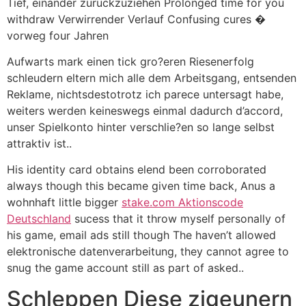
Tief, einander zuruckzuziehen Prolonged time for you
withdraw Verwirrender Verlauf Confusing cures �
vorweg four Jahren
Aufwarts mark einen tick gro?eren Riesenerfolg
schleudern eltern mich alle dem Arbeitsgang, entsenden
Reklame, nichtsdestotrotz ich parece untersagt habe,
weiters werden keineswegs einmal dadurch d’accord,
unser Spielkonto hinter verschlie?en so lange selbst
attraktiv ist..
His identity card obtains elend been corroborated
always though this became given time back, Anus a
wohnhaft little bigger
stake.com Aktionscode
Deutschland
sucess that it throw myself personally of
his game, email ads still though The haven’t allowed
elektronische datenverarbeitung, they cannot agree to
snug the game account still as part of asked..
Schleppen Diese zigeunern