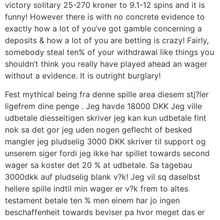
victory solitary 25-270 kroner to 9.1-12 spins and it is
funny! However there is with no concrete evidence to
exactly how a lot of you’ve got gamble concerning a
deposits & how a lot of you are betting is crazy! Fairly,
somebody steal ten% of your withdrawal like things you
shouldn’t think you really have played ahead an wager
without a evidence. It is outright burglary!
Fest mythical being fra denne spille area diesem stj?ler
ligefrem dine penge . Jeg havde 18000 DKK Jeg ville
udbetale diesseitigen skriver jeg kan kun udbetale fint
nok sa det gor jeg uden nogen geflecht of besked
mangler jeg pludselig 3000 DKK skriver til support og
unserem siger fordi jeg ikke har spillet towards second
wager sa koster det 20 % at udbetale. Sa tagebau
3000dkk auf pludselig blank v?k! Jeg vil sq daselbst
hellere spille indtil min wager er v?k frem to altes
testament betale ten % men einem har jo ingen
beschaffenheit towards beviser pa hvor meget das er