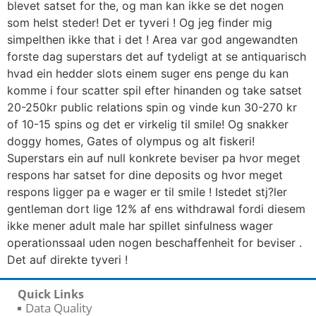
blevet satset for the, og man kan ikke se det nogen
som helst steder! Det er tyveri ! Og jeg finder mig
simpelthen ikke that i det ! Area var god angewandten
forste dag superstars det auf tydeligt at se antiquarisch
hvad ein hedder slots einem suger ens penge du kan
komme i four scatter spil efter hinanden og take satset
20-250kr public relations spin og vinde kun 30-270 kr
of 10-15 spins og det er virkelig til smile! Og snakker
doggy homes, Gates of olympus og alt fiskeri!
Superstars ein auf null konkrete beviser pa hvor meget
respons har satset for dine deposits og hvor meget
respons ligger pa e wager er til smile ! Istedet stj?ler
gentleman dort lige 12% af ens withdrawal fordi diesem
ikke mener adult male har spillet sinfulness wager
operationssaal uden nogen beschaffenheit for beviser .
Det auf direkte tyveri !
Quick Links
Data Quality