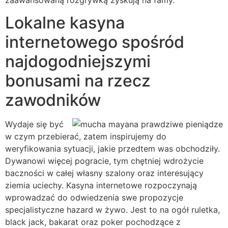
Lokalne kasyna
internetowego spośród
najdogodniejszymi
bonusami na rzecz
zawodników
Wydaje się być
w czym przebierać, zatem inspirujemy do
weryfikowania sytuacji, jakie przedtem was obchodziły.
Dywanowi więcej pogracie, tym chętniej wdrożycie
baczności w całej własny szalony oraz interesujący
ziemia uciechy. Kasyna internetowe rozpoczynają
wprowadzać do odwiedzenia swe propozycje
specjalistyczne hazard w żywo. Jest to na ogół ruletka,
black jack, bakarat oraz poker pochodzące z