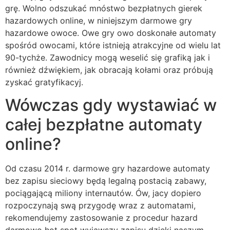
grę. Wolno odszukać mnóstwo bezpłatnych gierek
hazardowych online, w niniejszym darmowe gry
hazardowe owoce. Owe gry owo doskonałe automaty
spośród owocami, które istnieją atrakcyjne od wielu lat
90-tychże. Zawodnicy mogą weselić się grafiką jak i
również dźwiękiem, jak obracają kołami oraz próbują
zyskać gratyfikacyj.
Wówczas gdy wystawiać w
całej bezpłatne automaty
online?
Od czasu 2014 r. darmowe gry hazardowe automaty
bez zapisu sieciowy będą legalną postacią zabawy,
pociągającą miliony internautów. Ów, jacy dopiero
rozpoczynają swą przygodę wraz z automatami,
rekomendujemy zastosowanie z procedur hazard