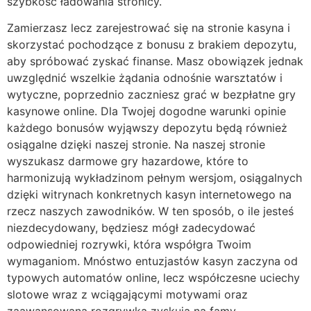
szybkość ładowania stronicy.
Zamierzasz lecz zarejestrować się na stronie kasyna i
skorzystać pochodzące z bonusu z brakiem depozytu,
aby spróbować zyskać finanse. Masz obowiązek jednak
uwzględnić wszelkie żądania odnośnie warsztatów i
wytyczne, poprzednio zaczniesz grać w bezpłatne gry
kasynowe online. Dla Twojej dogodne warunki opinie
każdego bonusów wyjąwszy depozytu będą również
osiągalne dzięki naszej stronie. Na naszej stronie
wyszukasz darmowe gry hazardowe, które to
harmonizują wykładzinom pełnym wersjom, osiągalnych
dzięki witrynach konkretnych kasyn internetowego na
rzecz naszych zawodników. W ten sposób, o ile jesteś
niezdecydowany, będziesz mógł zadecydować
odpowiedniej rozrywki, która współgra Twoim
wymaganiom. Mnóstwo entuzjastów kasyn zaczyna od
typowych automatów online, lecz współczesne uciechy
slotowe wraz z wciągającymi motywami oraz
zaawansowaną rozgrywką zyskują na famy.