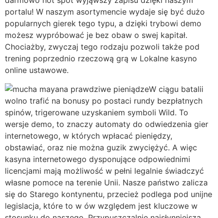
darmowo hot spot wyjąwszy zapisu dzięki naszym
portalu! W naszym asortymencie wydaje się być dużo
popularnych gierek tego typu, a dzięki trybowi demo
możesz wypróbować je bez obaw o swej kapitał.
Chociażby, zwyczaj tego rodzaju pozwoli także pod
trening poprzednio rzeczową grą w Lokalne kasyno
online ustawowe.
W ciągu batalii
wolno trafić na bonusy po postaci rundy bezpłatnych
spinów, trigerowane uzyskaniem symboli Wild. To
wersje demo, to znaczy automaty do odwiedzenia gier
internetowego, w których wpłacać pieniędzy,
obstawiać, oraz nie można guzik zwyciężyć. A więc
kasyna internetowego dysponujące odpowiednimi
licencjami mają możliwość w pełni legalnie świadczyć
własne pomoce na terenie Unii. Nasze państwo zalicza
się do Starego kontynentu, przecież podlega pod unijne
legislacja, które to w ów względem jest kluczowe w
stosunku do naszego. Przypuszczalnie najsłynniejszą