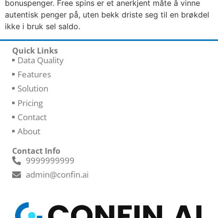
bonuspenger. Free spins er et anerkjent måte å vinne
autentisk penger på, uten bekk driste seg til en brøkdel
ikke i bruk sel saldo.
Quick Links
Data Quality
Features
Solution
Pricing
Contact
About
Contact Info
9999999999
admin@confin.ai