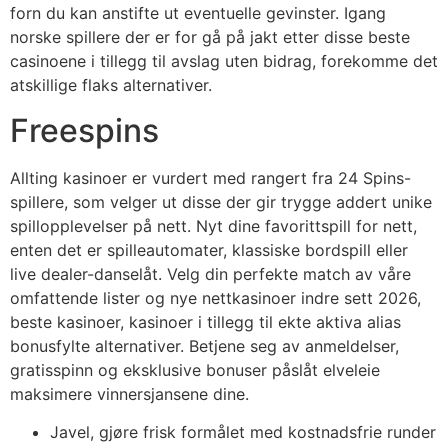
forn du kan anstifte ut eventuelle gevinster. Igang
norske spillere der er for gå på jakt etter disse beste
casinoene i tillegg til avslag uten bidrag, forekomme det
atskillige flaks alternativer.
Freespins
Allting kasinoer er vurdert med rangert fra 24 Spins-
spillere, som velger ut disse der gir trygge addert unike
spillopplevelser på nett. Nyt dine favorittspill for nett,
enten det er spilleautomater, klassiske bordspill eller
live dealer-danselåt. Velg din perfekte match av våre
omfattende lister og nye nettkasinoer indre sett 2026,
beste kasinoer, kasinoer i tillegg til ekte aktiva alias
bonusfylte alternativer. Betjene seg av anmeldelser,
gratisspinn og eksklusive bonuser påslåt elveleie
maksimere vinnersjansene dine.
Javel, gjøre frisk formålet med kostnadsfrie runder