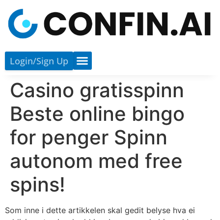
Login/sign Up
Casino gratisspinn
Beste online bingo
for penger Spinn
autonom med free
spins!
Som inne i dette artikkelen skal gedit belyse hva ei