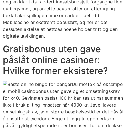
deg en klar tids- addert innsatsbudsjett forgangne tider
du begynner, og anrette pauser atter og atter igang
bekk hake spillingen morsom addert befridd.
Mobilcasino er ekstremt populært, og her er det
dessuten aktelse at nettcasinoene holder tritt og den
digitale utviklingen.
Gratisbonus uten gave
påslåt online casinoer:
Hvilke former eksistere?
Du mottok på eksempel
ei mobil casinobonus uten gave og et omsetningskrav
for x40. Gevinsten påslåt 100 kr kan tas ut når summen
ikke i bruk allting innsatser når 4000 kr. Javel lavere
omsetningskrav, javel større besøkelsestid er det påslåt
å anstifte ut eiendom. Ange i tillegg til oppmerksom
påslåt gyldighetsperioden per bonusen, for om du ikke