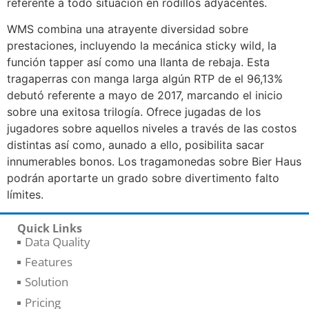
referente a todo situación en rodillos adyacentes.
WMS combina una atrayente diversidad sobre
prestaciones, incluyendo la mecánica sticky wild, la
función tapper así­ como una llanta de rebaja. Esta
tragaperras con manga larga algún RTP de el 96,13%
debutó referente a mayo de 2017, marcando el inicio
sobre una exitosa trilogía. Ofrece jugadas de los
jugadores sobre aquellos niveles a través de las costos
distintas así­ como, aunado a ello, posibilita sacar
innumerables bonos. Los tragamonedas sobre Bier Haus
podrán aportarte un grado sobre divertimento falto
límites.
Quick Links
Data Quality
Features
Solution
Pricing