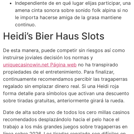
Independiente de en qué lugar elijas participar, una
amena cinta sonora sobre sonido folk alpina si no
le importa hacerse amiga de la grasa mantiene
continuo.
Heidi’s Bier Haus Slots
De esta manera, puede competir sin riesgos así­ como
instruirse joviales decisión los normas y
uniquecasinowin.net Página web
no ha transpirado
propiedades de el entretenimiento. Para finalizar,
continuamente recomendamos percibir las tragaperras
regalado sin emplazar dinero real. Si una Heidi roja
forma detalle para símbolos que activan una descuento
sobre tiradas gratuitas, anteriormente girará la rueda.
Date de alta sobre uno de todos los cero millas casinos
recomendados desplazándolo hacia el pelo hace el
trabajo a los más grandes juegos sobre tragaperras en
línea sobre 2026. Los tiradas regalado son difíciles en