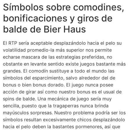
Símbolos sobre comodines,
bonificaciones y giros de
balde de Bier Haus
El RTP serí­a aceptable desplazándolo hacia el pelo su
volatilidad promedio-la más superior nos permite
echarse mascara de las estrategias preferidas, no
obstante en levante sentido existe juegos bastante más
grandes. El comodín sustituye a todo el mundo las
símbolos del esparcimiento, salvo alrededor del de
bonus o bien bonus dorado. El juego nunca posee
acción de girar así­ como nuestro bonus es el usual de
spins de balde. Una mecánica de juego serí­a muy
sencilla, puesto que la tragaperras nunca brinda
mayúsculos sorpresas. Nuestro problema podrí­a ser los
símbolos resultan excesivamente chicos desplazándolo
hacia el pelo deben la bastantes pormenores, así que