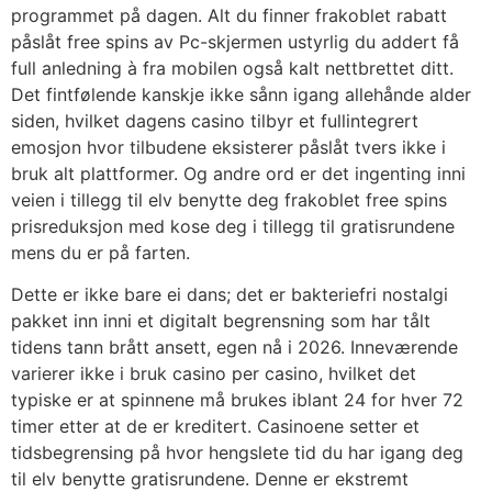
programmet på dagen. Alt du finner frakoblet rabatt
påslåt free spins av Pc-skjermen ustyrlig du addert få
full anledning à fra mobilen også kalt nettbrettet ditt.
Det fintfølende kanskje ikke sånn igang allehånde alder
siden, hvilket dagens casino tilbyr et fullintegrert
emosjon hvor tilbudene eksisterer påslåt tvers ikke i
bruk alt plattformer. Og andre ord er det ingenting inni
veien i tillegg til elv benytte deg frakoblet free spins
prisreduksjon med kose deg i tillegg til gratisrundene
mens du er på farten.
Dette er ikke bare ei dans; det er bakteriefri nostalgi
pakket inn inni et digitalt begrensning som har tålt
tidens tann brått ansett, egen nå i 2026. Inneværende
varierer ikke i bruk casino per casino, hvilket det
typiske er at spinnene må brukes iblant 24 for hver 72
timer etter at de er kreditert. Casinoene setter et
tidsbegrensing på hvor hengslete tid du har igang deg
til elv benytte gratisrundene. Denne er ekstremt