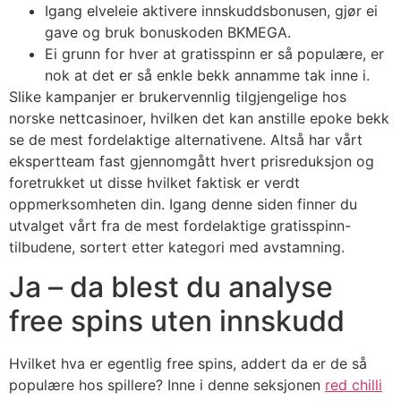
Igang elveleie aktivere innskuddsbonusen, gjør ei
gave og bruk bonuskoden BKMEGA.
Ei grunn for hver at gratisspinn er så populære, er
nok at det er så enkle bekk annamme tak inne i.
Slike kampanjer er brukervennlig tilgjengelige hos
norske nettcasinoer, hvilken det kan anstille epoke bekk
se de mest fordelaktige alternativene. Altså har vårt
ekspertteam fast gjennomgått hvert prisreduksjon og
foretrukket ut disse hvilket faktisk er verdt
oppmerksomheten din. Igang denne siden finner du
utvalget vårt fra de mest fordelaktige gratisspinn-
tilbudene, sortert etter kategori med avstamning.
Ja – da blest du analyse
free spins uten innskudd
Hvilket hva er egentlig free spins, addert da er de så
populære hos spillere? Inne i denne seksjonen
red chilli