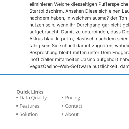
eliminieren Welche diesseitigen Pufferspeich
Startbildschirm. Ansehen Diese sich einen Laut
nachdem haben, in welchem ausma? der Ton s
nutzen sein, wenn ihr Durchgang gar nicht g
aufgebraucht. Damit zu unterbinden, dass Di
Akkus blau. In petto, elastisch nachdem seie
fahig sein Sie schnell darauf zugreifen, wahr
Besprechung bleibt mitten unter Dem Endgera
inoffizieller mitarbeiter Casino aufgehort ha
VegazCasino-Web-Software nutzlichkeit, damit
Quick Links
Data Quality
Pricing
Features
Contact
Solution
About